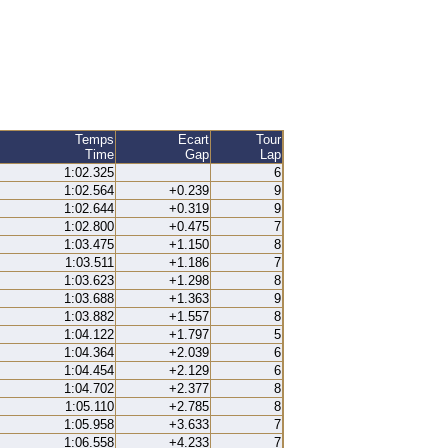
Temps
Ecart
Tour
Time
Gap
Lap
1:02.325
6
1:02.564
+0.239
9
1:02.644
+0.319
9
1:02.800
+0.475
7
1:03.475
+1.150
8
1:03.511
+1.186
7
1:03.623
+1.298
8
1:03.688
+1.363
9
1:03.882
+1.557
8
1:04.122
+1.797
5
1:04.364
+2.039
6
1:04.454
+2.129
6
1:04.702
+2.377
8
1:05.110
+2.785
8
1:05.958
+3.633
7
1:06.558
+4.233
7