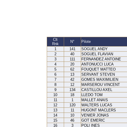
Clt
N°
Pilote
Rnk
1
141
SOGUEL ANDY
2
40
SOGUEL FLAVIAN
3
111
FERNANDEZ ANTOINE
4
20
ANTONUCCI LUCA
5
62
FOUQUET MATTEO
6
13
SERVANT STEVEN
7
42
GOMES MAXIMILIEN
8
12
MARSEROU VINCENT
9
134
CASTILLOU AXEL
10
18
LLEDO TOM
11
1
MALLET ANAIS
12
120
WALTERS LUCAS
13
11
HUGONT MACLERS
14
10
VENIER JONAS
15
46
GOT EMERIC
16
3
POLI INES