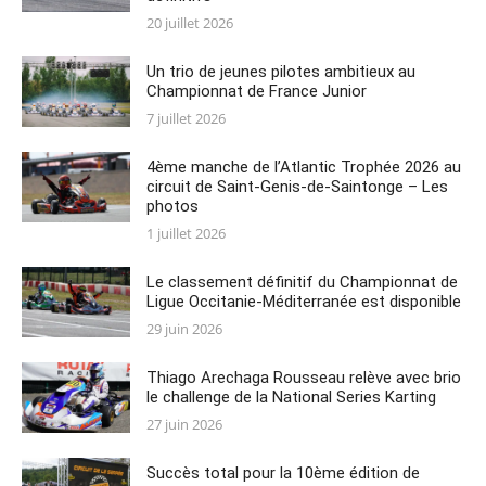
Posted
20 juillet 2026
on
Un trio de jeunes pilotes ambitieux au
Championnat de France Junior
Posted
7 juillet 2026
on
4ème manche de l’Atlantic Trophée 2026 au
circuit de Saint-Genis-de-Saintonge – Les
photos
Posted
1 juillet 2026
on
Le classement définitif du Championnat de
Ligue Occitanie-Méditerranée est disponible
Posted
29 juin 2026
on
Thiago Arechaga Rousseau relève avec brio
le challenge de la National Series Karting
Posted
27 juin 2026
on
Succès total pour la 10ème édition de