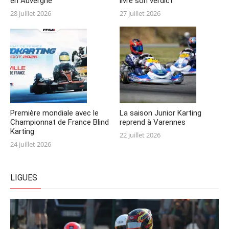
en Auvergne
livré son verdict
Posted
Posted
28 juillet 2026
27 juillet 2026
on
on
Première mondiale avec le
La saison Junior Karting
Championnat de France Blind
reprend à Varennes
Karting
Posted
22 juillet 2026
Posted
24 juillet 2026
on
on
LIGUES