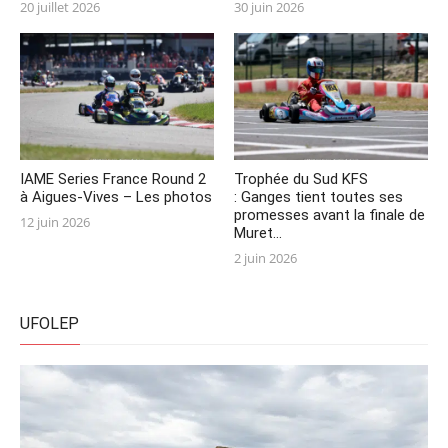
Posted
Posted
20 juillet 2026
30 juin 2026
on
on
IAME Series France Round 2
Trophée du Sud KFS
à Aigues-Vives – Les photos
: Ganges tient toutes ses
promesses avant la finale de
Posted
12 juin 2026
Muret…
on
Posted
2 juin 2026
on
UFOLEP