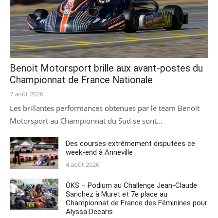
Benoit Motorsport brille aux avant-postes du
Championnat de France Nationale
Posted
7 août 2026
on
Les brillantes performances obtenues par le team Benoit
Motorsport au Championnat du Sud se sont...
Des courses extrêmement disputées ce
week-end à Anneville
Posted
4 août 2026
on
OKS – Podium au Challenge Jean-Claude
Sanchez à Muret et 7e place au
Championnat de France des Féminines pour
Alyssa Decaris