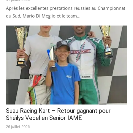
on
Après les excellentes prestations réussies au Championnat
du Sud, Mario Di Meglio et le team...
Suau Racing Kart – Retour gagnant pour
Sheïlys Vedel en Senior IAME
Posted
26 juillet 2026
on