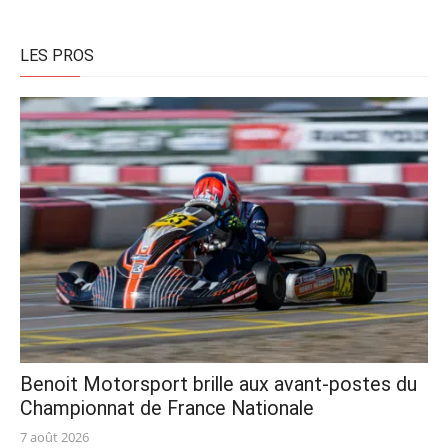
on
on
LES PROS
Benoit Motorsport brille aux avant-postes du
Championnat de France Nationale
Posted
7 août 2026