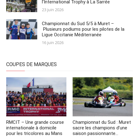
l’International Trophy à La Sarrée
Posted
23 juin 2026
on
Championnat du Sud 5/5 à Muret –
Plusieurs podiums pour les pilotes de la
Ligue Occitanie Méditerranée
Posted
16 juin 2026
on
COUPES DE MARQUES
RMCIT – Une grande course
Championnat du Sud : Muret
internationale à domicile
sacre les champions d’une
pour les tricolores au Mans
saison passionnante…