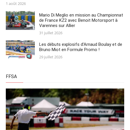
Posted
1 août 2026
on
Mario Di Meglio en mission au Championnat
de France KZ2 avec Benoit Motorsport à
Varennes sur Allier
Posted
31 juillet 2026
on
Les débuts explosifs d’Arnaud Boulay et de
Bruno Miot en Formule Promo !
Posted
29 juillet 2026
on
FFSA