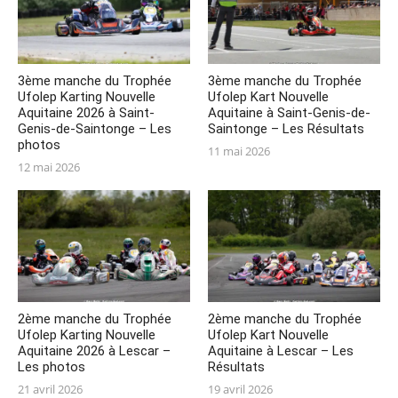
3ème manche du Trophée
3ème manche du Trophée
Ufolep Karting Nouvelle
Ufolep Kart Nouvelle
Aquitaine 2026 à Saint-
Aquitaine à Saint-Genis-de-
Genis-de-Saintonge – Les
Saintonge – Les Résultats
photos
Posted
11 mai 2026
Posted
12 mai 2026
on
on
2ème manche du Trophée
2ème manche du Trophée
Ufolep Karting Nouvelle
Ufolep Kart Nouvelle
Aquitaine 2026 à Lescar –
Aquitaine à Lescar – Les
Les photos
Résultats
Posted
Posted
21 avril 2026
19 avril 2026