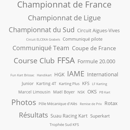
Championnat de France
Championnat de Ligue
Championnat du Sud
Circuit Aigues-Vives
Communiqué pilote
Circuit ELCEKA Grabels
Communiqué Team
Coupe de France
FFSA
Course Club
Formule 20.000
IAME
International
HGK
Fun Kart Brissac
Handikart
Junior
KFS
Karting 4T
Karting Plus
LF Karting
OKS
Marcel Limousin
Maël Boyer
NSK
PB Kart
Photos
Rotax
Pôle Mécanique d'Alès
Remise de Prix
Résultats
Suau Racing Kart
Superkart
Trophée Sud KFS