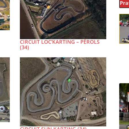
Pra
CIRCUIT LOC’KARTING – PÉROLS
(34)