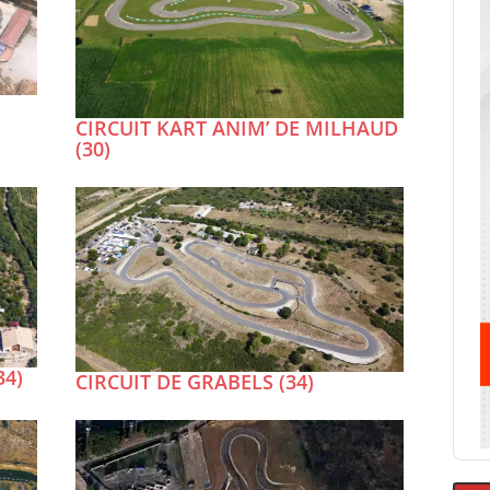
CIRCUIT KART ANIM’ DE MILHAUD
(30)
34)
CIRCUIT DE GRABELS (34)