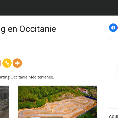
F
ng en Occitanie
Karting Occitanie Méditerranée.
COU