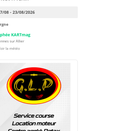
17/08 - 23/08/2026
rgne
ophée KARTmag
nnes sur Allier
Voir la météo