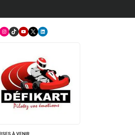
acebook
Instagram
TikTok
Youtube
X
LinkedIn
RSES À VENIR