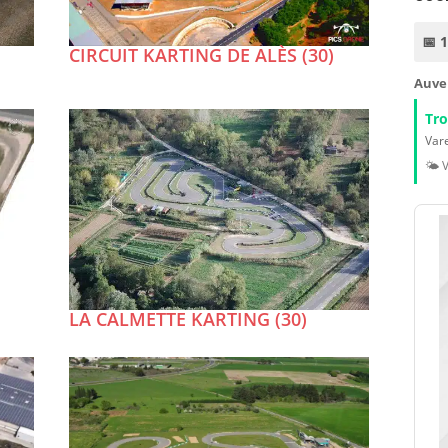
📅 
CIRCUIT KARTING DE ALÈS (30)
Auve
Tr
Vare
🌤️ 
LA CALMETTE KARTING (30)