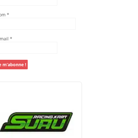
om
*
-mail
*