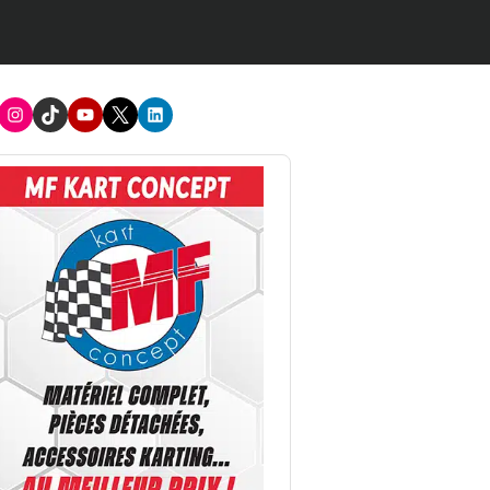
acebook
Instagram
TikTok
Youtube
X
LinkedIn