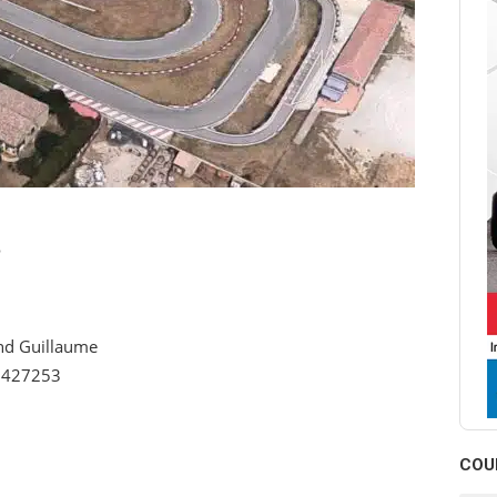
P
nd Guillaume
.427253
COU