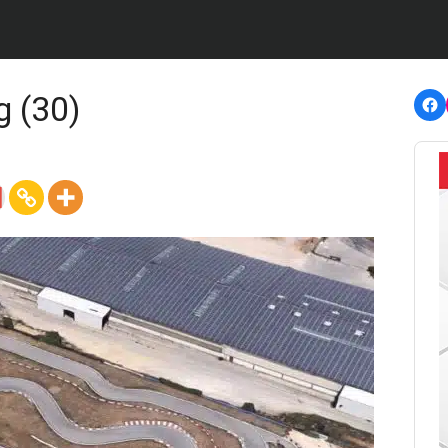
F
g (30)