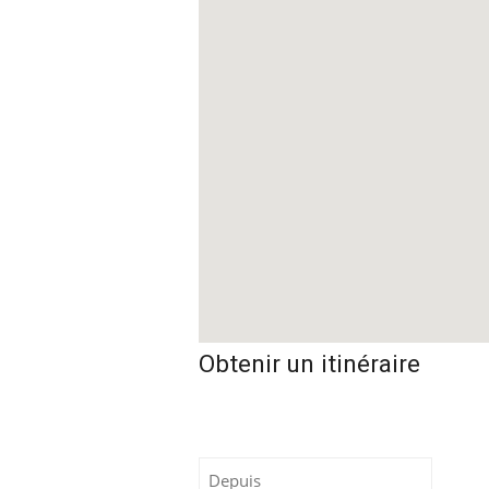
Humidité:
19%
Humidité:
Précip.:
0%
Précip.:
Nuages:
59%
Nuages:
Vent:
2 km/h SO
Vent:
6 k
Pluie:
0 mm
Pluie:
Pression:
1017 hPa
Pression:
10
Humidité:
19%
Humidité:
Nuages:
22%
Nuages:
Vent:
3 km/h O
Vent:
7 k
Pression:
1016 hPa
Pression:
10
Nuages:
1%
Nuages:
Obtenir un itinéraire