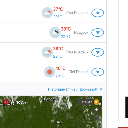
37°C
15:00
18:00
▼
Peu Nuageux
23°C
38°C
06:00
09:00
▼
Nuageux
22°C
34°C
31°C
38°C
06:00
09:00
▼
Peu Nuageux
22°C
32°C
Ressenti:
34°C
Ressenti:
33°C
26°C
31°C
0%
Précip.:
0%
Précip.:
0%
40°C
06:00
09:00
▼
Ciel Dégagé
0 mm
Pluie:
0 mm
Pluie:
0 mm
24°C
23°C
Ressenti:
26°C
Ressenti:
30°C
24°C
32°C
35%
Humidité:
33%
Humidité:
48%
0%
Précip.:
0%
Précip.:
0%
06:00
09:00
Historique 24 h sur Zoom.earth ↗
km/h S
Vent:
7 km/h S
Vent:
4 km/h S
0 mm
Pluie:
0 mm
Pluie:
0 mm
22°C
Ressenti:
24°C
Ressenti:
31°C
16 hPa
Pression:
1015 hPa
Pression:
1015 hPa
23°C
31°C
65%
Humidité:
57%
Humidité:
34%
0%
Précip.:
22%
Précip.:
45%
9%
Nuages:
6%
Nuages:
12%
m/h NE
Vent:
2 km/h N
Vent:
2 km/h E
0 mm
Pluie:
0.3 mm
Pluie:
0.2 mm
22°C
Ressenti:
23°C
Ressenti:
30°C
16 hPa
Pression:
1016 hPa
Pression:
1015 hPa
25°C
34°C
65%
Humidité:
61%
Humidité:
35%
0%
Précip.:
0%
Précip.:
0%
1%
Nuages:
1%
Nuages:
6%