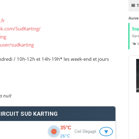
📅 
Auve
.fr
ok.com/SudKarting/
Tr
Vare
ing
🌤️ 
user/sudkarting
dredi / 10h-12h et 14h-19h* les week-end et jours
a nuit
IRCUIT SUD KARTING
35°C
▼
Ciel Dégagé
26°C