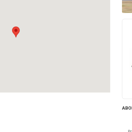
23%
Humidité:
49%
Humidité:
75%
0%
Précip.:
0%
Précip.:
0%
6%
Nuages:
3%
Nuages:
35%
m/h SO
Vent:
6 km/h SO
Vent:
4 km/h E
0 mm
Pluie:
0 mm
Pluie:
0 mm
16 hPa
Pression:
1017 hPa
Pression:
1019 hPa
19%
Humidité:
38%
Humidité:
68%
0%
Nuages:
2%
Nuages:
92%
m/h SO
Vent:
5 km/h SO
Vent:
3 km/h SE
14 hPa
Pression:
1015 hPa
Pression:
1016 hPa
0%
Nuages:
0%
Nuages:
7%
ABO
P