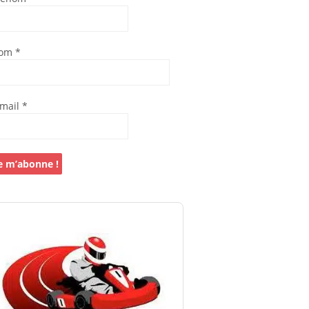
om
*
-mail
*