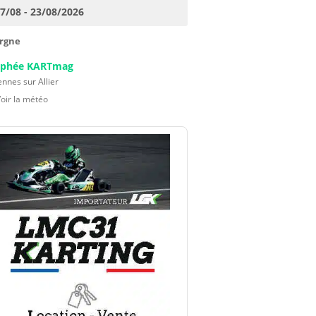
17/08 - 23/08/2026
rgne
ophée KARTmag
nnes sur Allier
Voir la météo