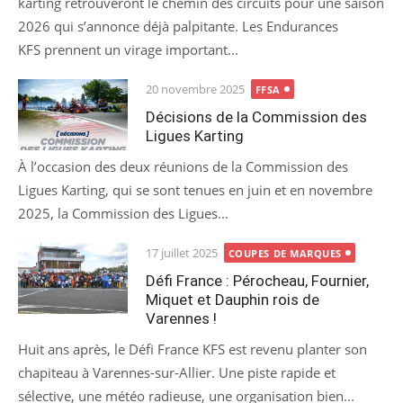
karting retrouveront le chemin des circuits pour une saison
2026 qui s’annonce déjà palpitante. Les Endurances
KFS prennent un virage important...
Posted
20 novembre 2025
FFSA
on
Décisions de la Commission des
Ligues Karting
À l’occasion des deux réunions de la Commission des
Ligues Karting, qui se sont tenues en juin et en novembre
2025, la Commission des Ligues...
Posted
17 juillet 2025
COUPES DE MARQUES
on
Défi France : Pérocheau, Fournier,
Miquet et Dauphin rois de
Varennes !
Huit ans après, le Défi France KFS est revenu planter son
chapiteau à Varennes-sur-Allier. Une piste rapide et
sélective, une météo radieuse, une organisation bien...