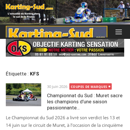
Skip
to
content
Étiquette :
KFS
Posted
30 juin 2026
COUPES DE MARQUES
on
Championnat du Sud : Muret sacre
les champions d’une saison
passionnante…
Le Championnat du Sud 2026 a livré son verdict les 13 et
14 juin sur le circuit de Muret, à l’occasion de la cinquième