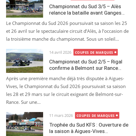
on
Championnat du Sud 3/5 – Alès
relance la bataille avant Ganges…
Le Championnat du Sud 2026 poursuivait sa saison les 25
et 26 avril sur le spectaculaire circuit d’Alès, à l’occasion de
la troisième manche du championnat. Sous un soleil...
Posted
14 avril 2026
COUPES DE MARQUES
on
Championnat du Sud 2/5 – Rigal
confirme à Belmont sur Rance…
Après une première manche déjà très disputée à Aigues-
Vives, le Championnat du Sud 2026 poursuivait sa saison
les 28 et 29 mars sur le circuit exigeant de Belmont-sur-
Rance. Sur une...
Posted
11 mars 2026
COUPES DE MARQUES
on
Trophée du Sud KFS : Ouverture de
la saison à Aigues-Vives…