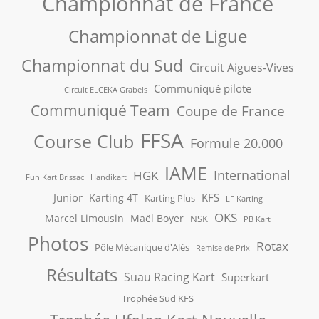
Championnat de France
Championnat de Ligue
Championnat du Sud
Circuit Aigues-Vives
Communiqué pilote
Circuit ELCEKA Grabels
Communiqué Team
Coupe de France
FFSA
Course Club
Formule 20.000
IAME
International
HGK
Fun Kart Brissac
Handikart
Junior
KFS
Karting 4T
Karting Plus
LF Karting
OKS
Marcel Limousin
Maël Boyer
NSK
PB Kart
Photos
Rotax
Pôle Mécanique d'Alès
Remise de Prix
Résultats
Suau Racing Kart
Superkart
Trophée Sud KFS