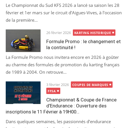
Le Championnat du Sud KFS 2026 a lancé sa saison les 28
février et 1er mars sur le circuit d’Aigues-Vives, à l’occasion
de la première...
Posted
26 février 2026
KARTING HISTORIQUE
on
Formule Promo : le changement et
la continuité !
La Formule Promo nous invitera encore en 2026 à goûter
au charme des formules de promotion du karting français
de 1989 à 2004. On retrouve...
Posted
3 février 2026
COUPES DE MARQUES
on
FFSA
Championnat & Coupe de France
d’Endurance : Ouverture des
inscriptions le 11 Février à 19H00…
Dans quelques semaines, les passionnés d’endurance