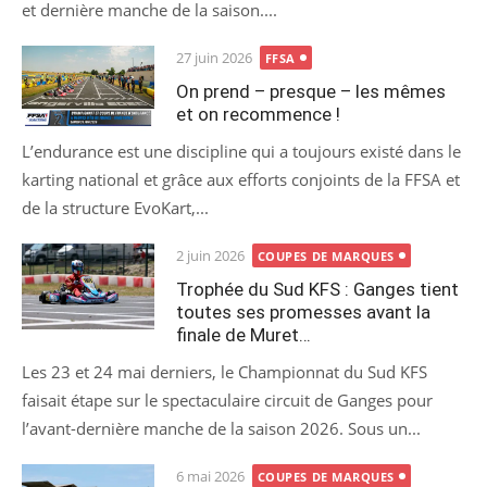
et dernière manche de la saison....
Posted
27 juin 2026
FFSA
on
On prend – presque – les mêmes
et on recommence !
L’endurance est une discipline qui a toujours existé dans le
karting national et grâce aux efforts conjoints de la FFSA et
de la structure EvoKart,...
Posted
2 juin 2026
COUPES DE MARQUES
on
Trophée du Sud KFS : Ganges tient
toutes ses promesses avant la
finale de Muret…
Les 23 et 24 mai derniers, le Championnat du Sud KFS
faisait étape sur le spectaculaire circuit de Ganges pour
l’avant-dernière manche de la saison 2026. Sous un...
Posted
6 mai 2026
COUPES DE MARQUES