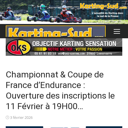
Skip
to
content
Championnat & Coupe de
France d’Endurance :
Ouverture des inscriptions le
11 Février à 19H00…
Posted
3 février 2026
on