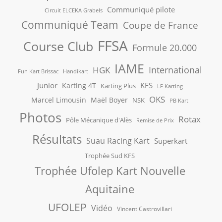
Communiqué pilote
Circuit ELCEKA Grabels
Communiqué Team
Coupe de France
FFSA
Course Club
Formule 20.000
IAME
International
HGK
Fun Kart Brissac
Handikart
Junior
KFS
Karting 4T
Karting Plus
LF Karting
OKS
Marcel Limousin
Maël Boyer
NSK
PB Kart
Photos
Rotax
Pôle Mécanique d'Alès
Remise de Prix
Résultats
Suau Racing Kart
Superkart
Trophée Sud KFS
Trophée Ufolep Kart Nouvelle
Aquitaine
UFOLEP
Vidéo
Vincent Castrovillari