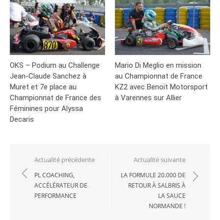
OKS – Podium au Challenge
Mario Di Meglio en mission
Jean-Claude Sanchez à
au Championnat de France
Muret et 7e place au
KZ2 avec Benoit Motorsport
Championnat de France des
à Varennes sur Allier
Féminines pour Alyssa
Decaris
Navigation
Actualité précédente
Actualité suivante
de
PL COACHING,
LA FORMULE 20.000 DE
ACCÉLÉRATEUR DE
RETOUR À SALBRIS À
l’article
PERFORMANCE
LA SAUCE
NORMANDE !