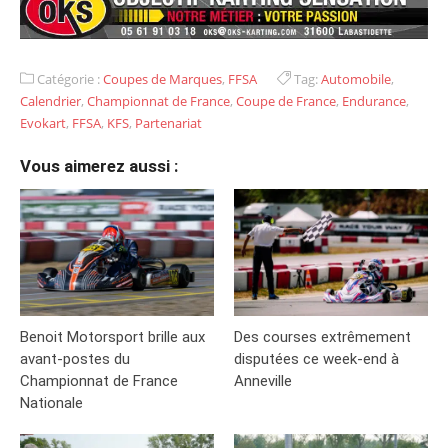
Catégorie :
Coupes de Marques
,
FFSA
Tag:
Automobile
,
Calendrier
,
Championnat de France
,
Coupe de France
,
Endurance
,
Evokart
,
FFSA
,
KFS
,
Partenariat
Vous aimerez aussi :
Benoit Motorsport brille aux
Des courses extrêmement
avant-postes du
disputées ce week-end à
Championnat de France
Anneville
Nationale