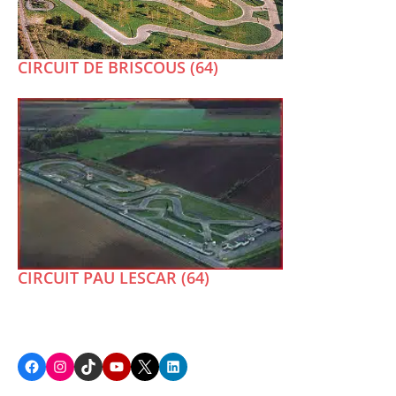
CIRCUIT DE BRISCOUS (64)
CIRCUIT PAU LESCAR (64)
Facebook
Instagram
TikTok
Youtube
X
LinkedIn