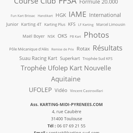
FFSA
Course Club
Formule 20.000
IAME
International
HGK
Fun Kart Brissac
Handikart
Junior
KFS
Karting 4T
Karting Plus
Marcel Limousin
LF Karting
Photos
OKS
Maël Boyer
NSK
PB Kart
Résultats
Rotax
Pôle Mécanique d'Alès
Remise de Prix
Suau Racing Kart
Superkart
Trophée Sud KFS
Trophée Ufolep Kart Nouvelle
Aquitaine
UFOLEP
Vidéo
Vincent Castrovillari
Ass. KARTING-MIDI-PYRENEES.COM
4, rue Caubère
31400 Toulouse
Tél :
06 07 69 21 55
Email :
contact@karting-sud.com