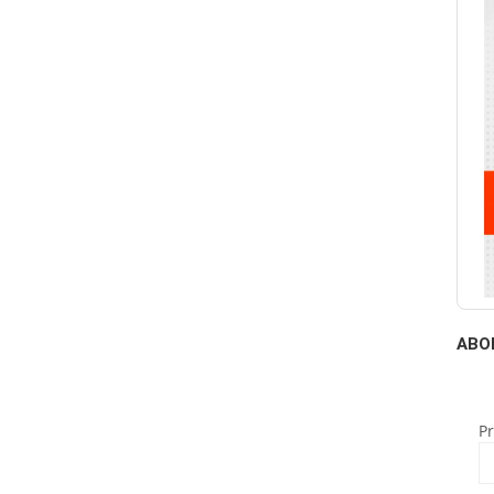
ABO
P