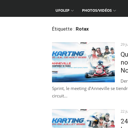
UFOLEP
PHOTOS/VIDÉOS
Étiquette :
Rotax
Pos
29 j
on
Qu
no
No
Der
Sprint, le meeting d’Anneville se tiend
circuit...
Pos
22 j
on
24