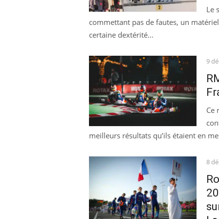
Le 
commettant pas de fautes, un matériel p
certaine dextérité...
Pos
9 d
on
RM
Fr
Ce 
con
meilleurs résultats qu’ils étaient en me
Pos
8 d
on
Ro
20
su