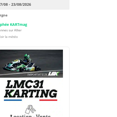
17/08 - 23/08/2026
rgne
ophée KARTmag
nnes sur Allier
Voir la météo