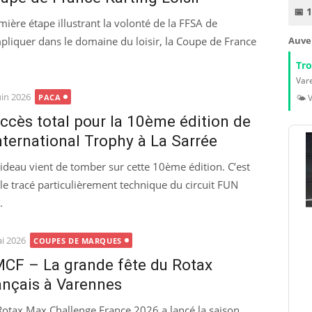
📅 
mière étape illustrant la volonté de la FFSA de
mpliquer dans le domaine du loisir, la Coupe de France
Auve
Tr
Vare
ted
uin 2026
PACA
🌤️ 
ccès total pour la 10ème édition de
International Trophy à La Sarrée
rideau vient de tomber sur cette 10ème édition. C’est
 le tracé particulièrement technique du circuit FUN
.
ted
i 2026
COUPES DE MARQUES
CF – La grande fête du Rotax
ançais à Varennes
Rotax Max Challenge France 2026 a lancé la saison