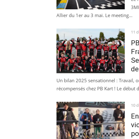
3MK
Allier du 1er au 3 mai. Le meeting...
Pos
11 
on
PB
Fr
Se
de
Un bilan 2025 sensationnel : Travail, 
récompensés chez PB Kart ! Le début de
Pos
10 
on
En
vi
po