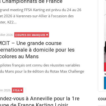
s Championnats de France
grand meeting FFSA Karting est prévu du 24 au 26
llet 2026 à Varennes-sur-Allier à l’occasion des
er, KZ2...
ted
uillet 2026
COUPES DE MARQUES
CIT – Une grande course
ternationale à domicile pour les
icolores au Mans
 pilotes français ont connu des réussites variables
al du Mans pour la 8e édition du Rotax Max Challenge
ted
uin 2026
FFSA
ndez-vous à Anneville pour la 1re
COU
upe de France Karting Loisir