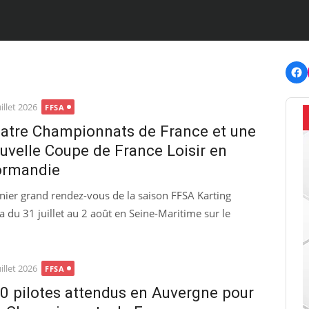
F
ted
uillet 2026
FFSA
atre Championnats de France et une
uvelle Coupe de France Loisir en
rmandie
nier grand rendez-vous de la saison FFSA Karting
ra du 31 juillet au 2 août en Seine-Maritime sur le
ted
uillet 2026
FFSA
0 pilotes attendus en Auvergne pour