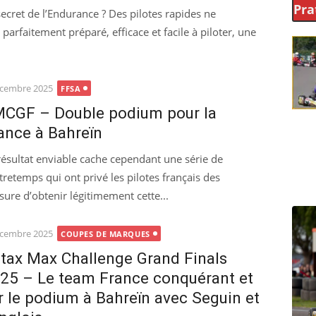
Pra
secret de l’Endurance ? Des pilotes rapides ne
arfaitement préparé, efficace et facile à piloter, une
ted
écembre 2025
FFSA
CGF – Double podium pour la
ance à Bahreïn
résultat enviable cache cependant une série de
tretemps qui ont privé les pilotes français des
sure d’obtenir légitimement cette...
ted
écembre 2025
COUPES DE MARQUES
tax Max Challenge Grand Finals
25 – Le team France conquérant et
r le podium à Bahreïn avec Seguin et