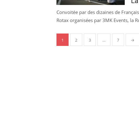
La
Convoitée par des dizaines de Français
Rotax organisées par 3MK Events, la R
Pagination
1
2
3
…
7
→
des
publications