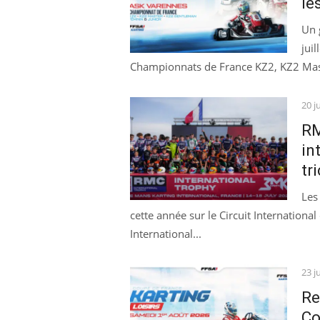
le
Un 
jui
Championnats de France KZ2, KZ2 Mast
Pos
20 j
on
RM
in
tr
Les
cette année sur le Circuit Internation
International...
Pos
23 j
on
Re
Co