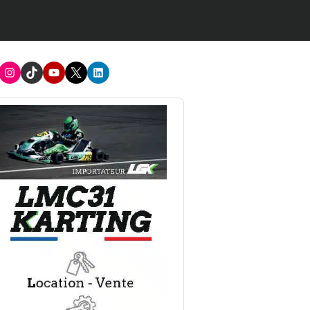
acebook
Instagram
TikTok
Youtube
X
LinkedIn