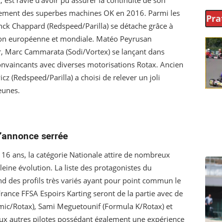
, est ravie d’avoir pu assurer la continuité de son
cement des superbes machines OK en 2016. Parmi les
Pra
nck Chappard (Redspeed/Parilla) se détache grâce à
tion européenne et mondiale. Matéo Peyrusan
er, Marc Cammarata (Sodi/Vortex) se lançant dans
onvaincants avec diverses motorisations Rotax. Ancien
cz (Redspeed/Parilla) a choisi de relever un joli
eunes.
s’annonce serrée
16 ans, la catégorie Nationale attire de nombreux
leine évolution. La liste des protagonistes du
des profils très variés ayant pour point commun le
 France FFSA Espoirs Karting seront de la partie avec de
smic/Rotax), Sami Meguetounif (Formula K/Rotax) et
deux autres pilotes possédant également une expérience