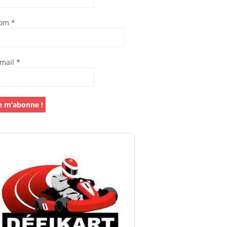
om
*
-mail
*