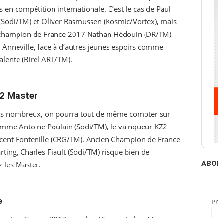
 en compétition internationale. C’est le cas de Paul
(Sodi/TM) et Oliver Rasmussen (Kosmic/Vortex), mais
e-champion de France 2017 Nathan Hédouin (DR/TM)
à Anneville, face à d’autres jeunes espoirs comme
lente (Birel ART/TM).
Z2 Master
 plus nombreux, on pourra tout de même compter sur
 comme Antoine Poulain (Sodi/TM), le vainqueur KZ2
cent Fontenille (CRG/TM). Ancien Champion de France
ing, Charles Fiault (Sodi/TM) risque bien de
ABO
z les Master.
e
P