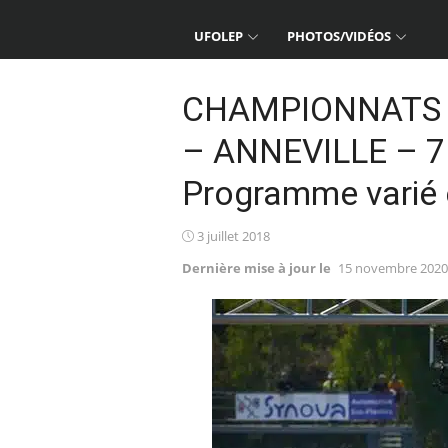
UFOLEP
PHOTOS/VIDÉOS
CHAMPIONNATS 
– ANNEVILLE – 7
Programme varié e
Posted
3 juillet 2018
on
Dernière mise à jour le
15 novembre 2020