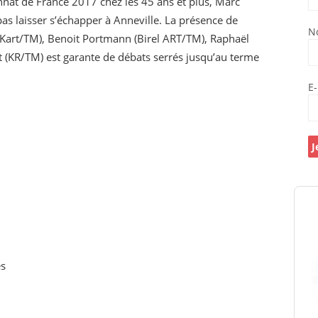
nat de France 2017 chez les 45 ans et plus, Marc
pas laisser s’échapper à Anneville. La présence de
N
art/TM), Benoit Portmann (Birel ART/TM), Raphaël
t (KR/TM) est garante de débats serrés jusqu’au terme
E
es