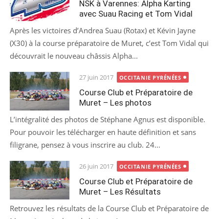
NSK à Varennes: Alpha Karting
avec Suau Racing et Tom Vidal
Après les victoires d’Andrea Suau (Rotax) et Kévin Jayne
(X30) à la course préparatoire de Muret, c’est Tom Vidal qui
découvrait le nouveau châssis Alpha...
Posted
27 juin 2017
OCCITANIE PYRÉNÉES
on
Course Club et Préparatoire de
Muret – Les photos
L’intégralité des photos de Stéphane Agnus est disponible.
Pour pouvoir les télécharger en haute définition et sans
filigrane, pensez à vous inscrire au club. 24...
Posted
26 juin 2017
OCCITANIE PYRÉNÉES
on
Course Club et Préparatoire de
Muret – Les Résultats
Retrouvez les résultats de la Course Club et Préparatoire de