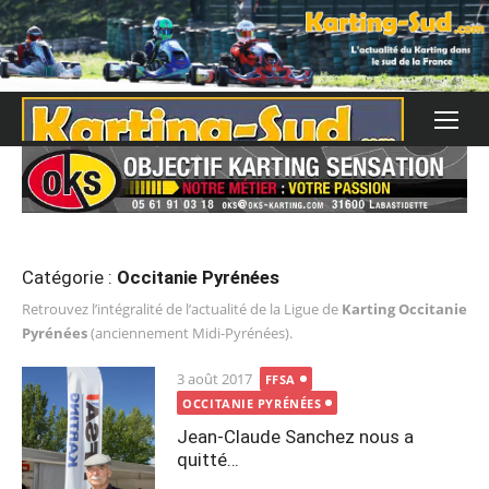
Skip
to
content
Catégorie :
Occitanie Pyrénées
Retrouvez l’intégralité de l’actualité de la Ligue de
Karting Occitanie
Pyrénées
(anciennement Midi-Pyrénées).
Posted
3 août 2017
FFSA
on
OCCITANIE PYRÉNÉES
Jean-Claude Sanchez nous a
quitté…