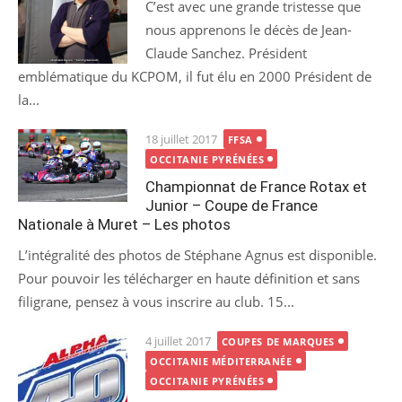
C’est avec une grande tristesse que
nous apprenons le décès de Jean-
Claude Sanchez. Président
emblématique du KCPOM, il fut élu en 2000 Président de
la...
Posted
18 juillet 2017
FFSA
on
OCCITANIE PYRÉNÉES
Championnat de France Rotax et
Junior – Coupe de France
Nationale à Muret – Les photos
L’intégralité des photos de Stéphane Agnus est disponible.
Pour pouvoir les télécharger en haute définition et sans
filigrane, pensez à vous inscrire au club. 15...
Posted
4 juillet 2017
COUPES DE MARQUES
on
OCCITANIE MÉDITERRANÉE
OCCITANIE PYRÉNÉES