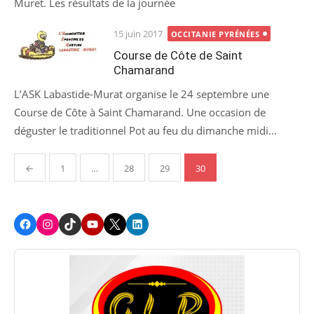
Muret. Les résultats de la journée
Posted
15 juin 2017
OCCITANIE PYRÉNÉES
on
Course de Côte de Saint
Chamarand
L’ASK Labastide-Murat organise le 24 septembre une
Course de Côte à Saint Chamarand. Une occasion de
déguster le traditionnel Pot au feu du dimanche midi...
Pagination
←
1
…
28
29
30
des
publications
Facebook
Instagram
TikTok
Youtube
X
LinkedIn