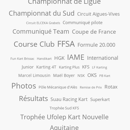
Championnat de Ligue
Championnat du Sud
Circuit Aigues-Vives
Communiqué pilote
Circuit ELCEKA Grabels
Communiqué Team
Coupe de France
FFSA
Course Club
Formule 20.000
IAME
International
HGK
Fun Kart Brissac
Handikart
Junior
KFS
Karting 4T
Karting Plus
LF Karting
OKS
Marcel Limousin
Maël Boyer
NSK
PB Kart
Photos
Rotax
Pôle Mécanique d'Alès
Remise de Prix
Résultats
Suau Racing Kart
Superkart
Trophée Sud KFS
Trophée Ufolep Kart Nouvelle
Aquitaine