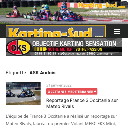
Skip
to
content
Étiquette :
ASK Audois
Posted
31 janvier 2022
on
OCCITANIE MÉDITERRANÉE
Reportage France 3 Occitanie sur
Mateo Rivals
L’équipe de France 3 Occitanie a réalisé un reportage sur
Mateo Rivals, lauréat du premier Volant MEKC EK3 Mini,