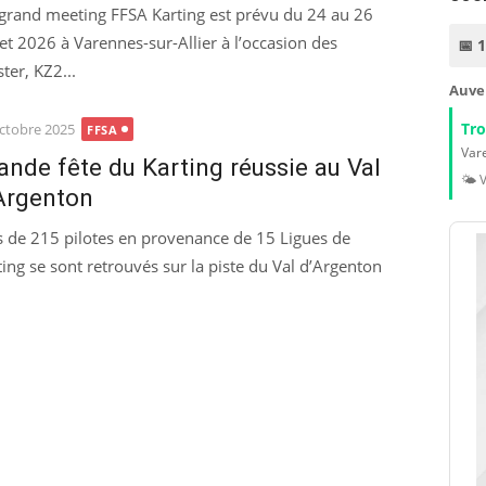
grand meeting FFSA Karting est prévu du 24 au 26
llet 2026 à Varennes-sur-Allier à l’occasion des
📅 
er, KZ2...
Auve
Tr
ted
ctobre 2025
FFSA
Vare
ande fête du Karting réussie au Val
🌤️ 
Argenton
s de 215 pilotes en provenance de 15 Ligues de
ting se sont retrouvés sur la piste du Val d’Argenton