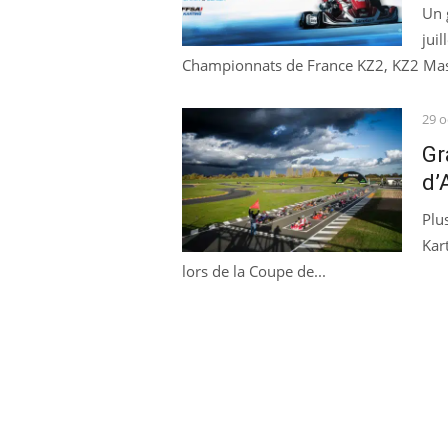
Un 
jui
Championnats de France KZ2, KZ2 Mast
Pos
29 o
on
Gr
d’
Plu
Kar
lors de la Coupe de...