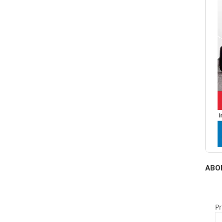
ABO
P