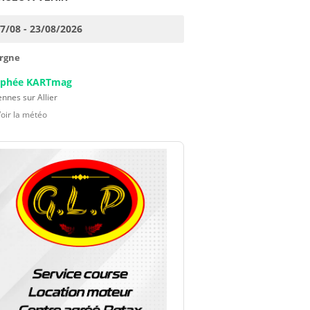
17/08 - 23/08/2026
rgne
ophée KARTmag
nnes sur Allier
Voir la météo