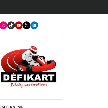
acebook
Instagram
TikTok
Youtube
X
LinkedIn
RSES À VENIR