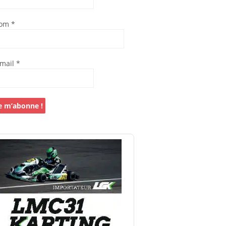
om
*
-mail
*