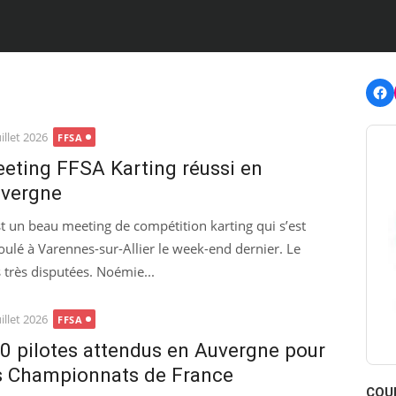
F
ted
uillet 2026
FFSA
eting FFSA Karting réussi en
vergne
st un beau meeting de compétition karting qui s’est
oulé à Varennes-sur-Allier le week-end dernier. Le
 très disputées. Noémie...
ted
uillet 2026
FFSA
0 pilotes attendus en Auvergne pour
s Championnats de France
COU