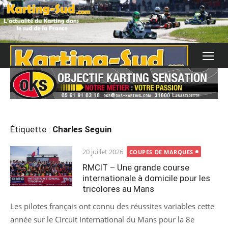
Skip
to
content
Étiquette :
Charles Seguin
Posted
20 juillet 2026
COUPES DE MARQUES
on
RMCIT – Une grande course
internationale à domicile pour les
tricolores au Mans
Les pilotes français ont connu des réussites variables cette
année sur le Circuit International du Mans pour la 8e