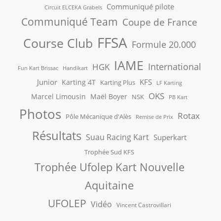
Communiqué pilote
Circuit ELCEKA Grabels
Communiqué Team
Coupe de France
FFSA
Course Club
Formule 20.000
IAME
International
HGK
Fun Kart Brissac
Handikart
Junior
KFS
Karting 4T
Karting Plus
LF Karting
OKS
Marcel Limousin
Maël Boyer
NSK
PB Kart
Photos
Rotax
Pôle Mécanique d'Alès
Remise de Prix
Résultats
Suau Racing Kart
Superkart
Trophée Sud KFS
Trophée Ufolep Kart Nouvelle
Aquitaine
UFOLEP
Vidéo
Vincent Castrovillari