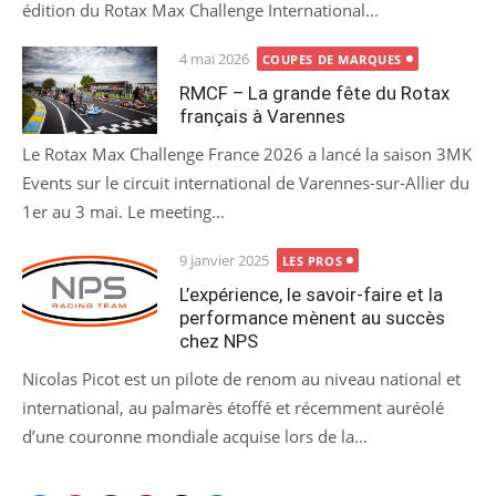
édition du Rotax Max Challenge International...
Posted
4 mai 2026
COUPES DE MARQUES
on
RMCF – La grande fête du Rotax
français à Varennes
Le Rotax Max Challenge France 2026 a lancé la saison 3MK
Events sur le circuit international de Varennes-sur-Allier du
1er au 3 mai. Le meeting...
Posted
9 janvier 2025
LES PROS
on
L’expérience, le savoir-faire et la
performance mènent au succès
chez NPS
Nicolas Picot est un pilote de renom au niveau national et
international, au palmarès étoffé et récemment auréolé
d’une couronne mondiale acquise lors de la...