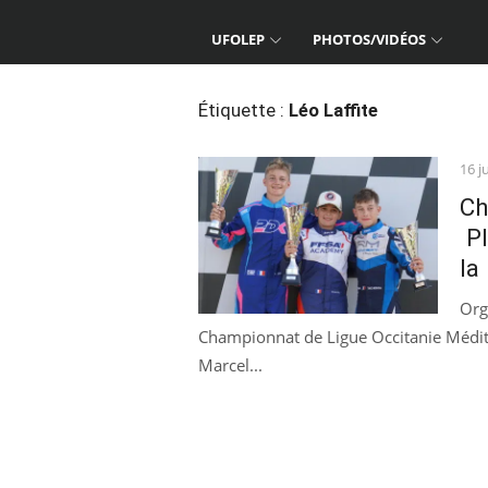
UFOLEP
PHOTOS/VIDÉOS
Étiquette :
Léo Laffite
Pos
16 j
on
Ch
Pl
la
Org
Championnat de Ligue Occitanie Médite
Marcel...