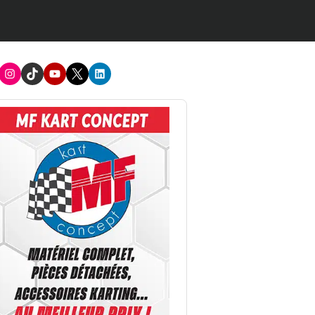
acebook
Instagram
TikTok
Youtube
X
LinkedIn