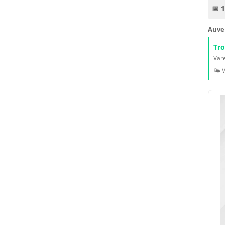
📅 
Auve
Tr
Vare
🌤️ 