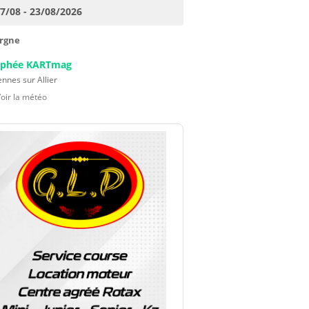
17/08 - 23/08/2026
rgne
ophée KARTmag
nnes sur Allier
Voir la météo