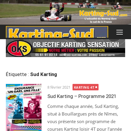
Skip
to
content
Étiquette :
Sud Karting
Posted
8 février 2021
KARTING 4T
on
Sud Karting – Programme 2021
Comme chaque année, Sud Karting,
situé à Bouillargues près de Nîmes,
vous présente son programme de
courses Karting loisir 4T pour l’année