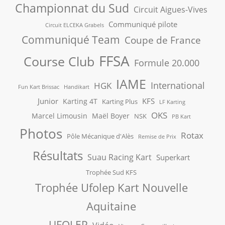
Championnat du Sud
Circuit Aigues-Vives
Communiqué pilote
Circuit ELCEKA Grabels
Communiqué Team
Coupe de France
FFSA
Course Club
Formule 20.000
IAME
International
HGK
Fun Kart Brissac
Handikart
Junior
KFS
Karting 4T
Karting Plus
LF Karting
OKS
Marcel Limousin
Maël Boyer
NSK
PB Kart
Photos
Rotax
Pôle Mécanique d'Alès
Remise de Prix
Résultats
Suau Racing Kart
Superkart
Trophée Sud KFS
Trophée Ufolep Kart Nouvelle
Aquitaine
UFOLEP