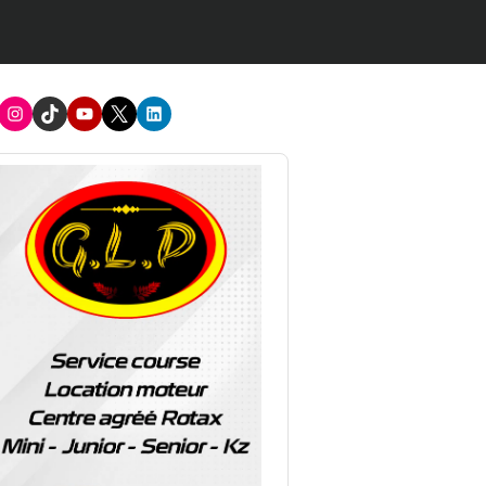
acebook
Instagram
TikTok
Youtube
X
LinkedIn