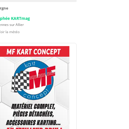
rgne
ophée KARTmag
nnes sur Allier
Voir la météo