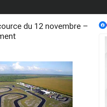
F
cource du 12 novembre –
ement