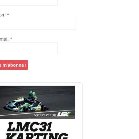
om
*
-mail
*