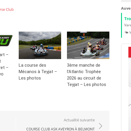
Auve
rse Club
Tr
Vare
🌤️ 
art –
t
La course des
3ème manche de
ret –
Mécanos à Teyjat –
l’Atlantic Trophée
vo
Les photos
2026 au circuit de
Teyjat – Les photos
Actualité suivante
COURSE CLUB ASK AVEYRON À BELMONT