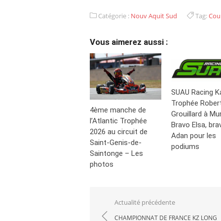
Catégorie :
Nouv Aquit Sud
Tag:
Cou
Vous aimerez aussi :
SUAU Racing K
Trophée Rober
4ème manche de
Grouillard à Mu
l’Atlantic Trophée
Bravo Elsa, bra
2026 au circuit de
Adan pour les
Saint-Genis-de-
podiums
Saintonge – Les
photos
Navigation
Actualité précédente
de
CHAMPIONNAT DE FRANCE KZ LONG