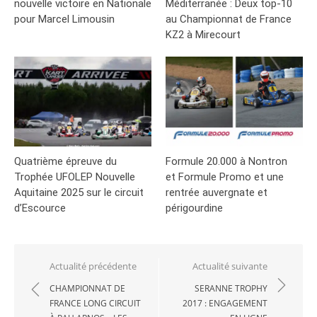
nouvelle victoire en Nationale
Méditerranée : Deux top-10
pour Marcel Limousin
au Championnat de France
KZ2 à Mirecourt
Quatrième épreuve du
Formule 20.000 à Nontron
Trophée UFOLEP Nouvelle
et Formule Promo et une
Aquitaine 2025 sur le circuit
rentrée auvergnate et
d’Escource
périgourdine
Navigation
Actualité précédente
Actualité suivante
de
CHAMPIONNAT DE
SERANNE TROPHY
FRANCE LONG CIRCUIT
2017 : ENGAGEMENT
l’article