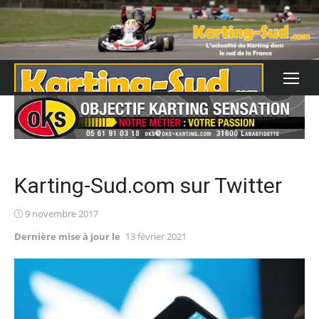
Skip
to
content
Karting-Sud.com sur Twitter
Posted
9 novembre 2017
on
Dernière mise à jour le
13 février 2021