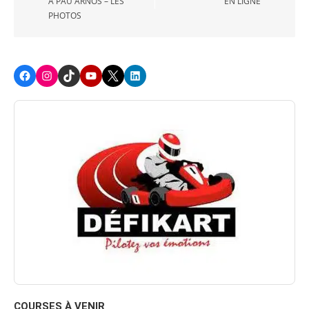
À PAU ARNOS – LES
EN LIGNE
PHOTOS
Facebook
Instagram
TikTok
Youtube
X
LinkedIn
COURSES À VENIR