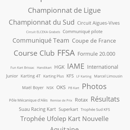
Championnat de Ligue
Championnat du Sud
Circuit Aigues-Vives
Communiqué pilote
Circuit ELCEKA Grabels
Communiqué Team
Coupe de France
FFSA
Course Club
Formule 20.000
IAME
International
HGK
Fun Kart Brissac
Handikart
Junior
KFS
Karting 4T
Karting Plus
Marcel Limousin
LF Karting
Photos
OKS
Maël Boyer
NSK
PB Kart
Résultats
Rotax
Pôle Mécanique d'Alès
Remise de Prix
Suau Racing Kart
Superkart
Trophée Sud KFS
Trophée Ufolep Kart Nouvelle
Aquitaine