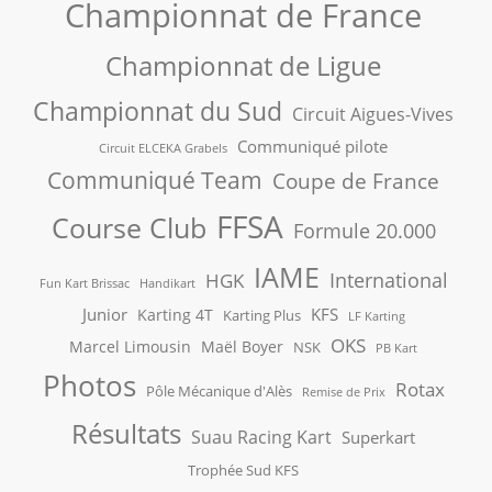
Championnat de France
Championnat de Ligue
Championnat du Sud
Circuit Aigues-Vives
Communiqué pilote
Circuit ELCEKA Grabels
Communiqué Team
Coupe de France
FFSA
Course Club
Formule 20.000
IAME
International
HGK
Fun Kart Brissac
Handikart
Junior
KFS
Karting 4T
Karting Plus
LF Karting
OKS
Marcel Limousin
Maël Boyer
NSK
PB Kart
Photos
Rotax
Pôle Mécanique d'Alès
Remise de Prix
Résultats
Suau Racing Kart
Superkart
Trophée Sud KFS