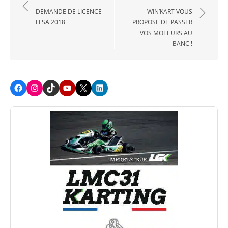
de
DEMANDE DE LICENCE
WIN’KART VOUS
FFSA 2018
PROPOSE DE PASSER
l’article
VOS MOTEURS AU
BANC !
Facebook
Instagram
TikTok
Youtube
X
LinkedIn