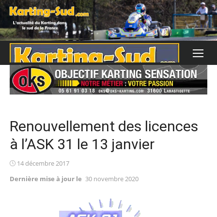
Skip
to
content
Renouvellement des licences
à l’ASK 31 le 13 janvier
Posted
14 décembre 2017
on
Dernière mise à jour le
30 novembre 2020