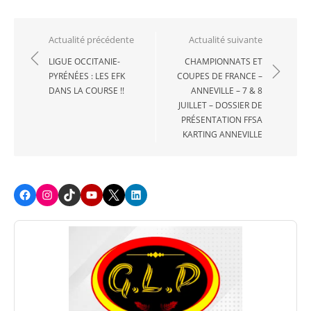
Navigation
Actualité précédente
Actualité suivante
de
LIGUE OCCITANIE-
CHAMPIONNATS ET
PYRÉNÉES : LES EFK
COUPES DE FRANCE –
l’article
DANS LA COURSE !!
ANNEVILLE – 7 & 8
JUILLET – DOSSIER DE
PRÉSENTATION FFSA
KARTING ANNEVILLE
Facebook
Instagram
TikTok
Youtube
X
LinkedIn