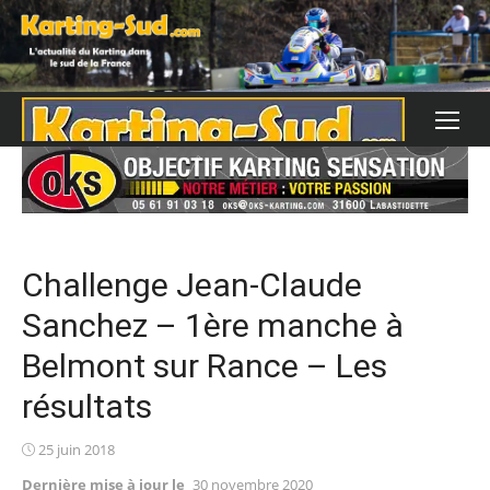
Skip
to
content
Challenge Jean-Claude
Sanchez – 1ère manche à
Belmont sur Rance – Les
résultats
Posted
25 juin 2018
on
Dernière mise à jour le
30 novembre 2020