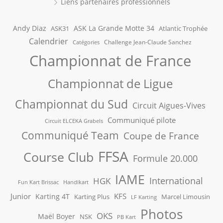
Liens partenaires professionnels
Andy Diaz
ASK La Grande Motte 34
ASK31
Atlantic Trophée
Calendrier
Challenge Jean-Claude Sanchez
Catégories
Championnat de France
Championnat de Ligue
Championnat du Sud
Circuit Aigues-Vives
Communiqué pilote
Circuit ELCEKA Grabels
Communiqué Team
Coupe de France
FFSA
Course Club
Formule 20.000
IAME
International
HGK
Fun Kart Brissac
Handikart
Junior
KFS
Karting 4T
Karting Plus
Marcel Limousin
LF Karting
Photos
OKS
Maël Boyer
NSK
PB Kart