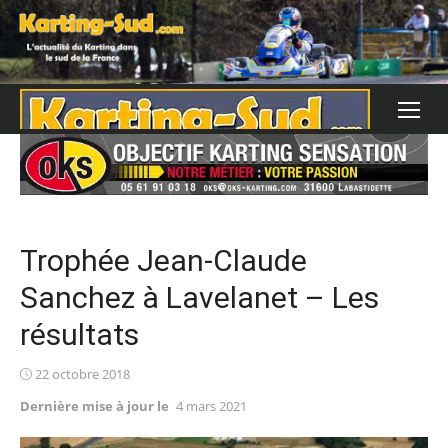
Skip
to
content
Trophée Jean-Claude
Sanchez à Lavelanet – Les
résultats
Posted
22 octobre 2018
on
Dernière mise à jour le
4 mars 2021