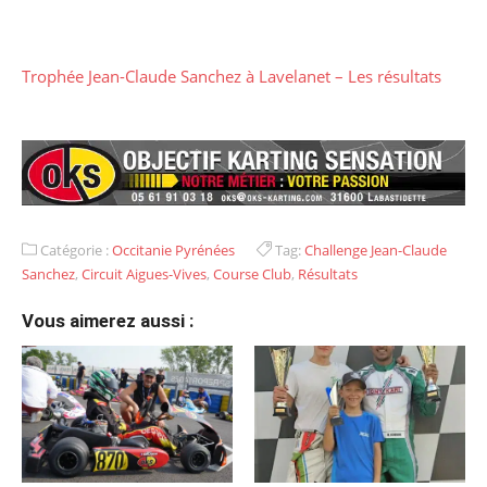
Trophée Jean-Claude Sanchez à Lavelanet – Les résultats
Catégorie :
Occitanie Pyrénées
Tag:
Challenge Jean-Claude
Sanchez
,
Circuit Aigues-Vives
,
Course Club
,
Résultats
Vous aimerez aussi :