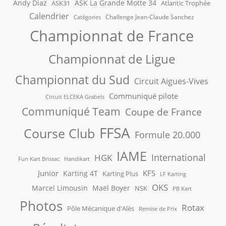
Andy Diaz
ASK La Grande Motte 34
ASK31
Atlantic Trophée
Calendrier
Challenge Jean-Claude Sanchez
Catégories
Championnat de France
Championnat de Ligue
Championnat du Sud
Circuit Aigues-Vives
Communiqué pilote
Circuit ELCEKA Grabels
Communiqué Team
Coupe de France
FFSA
Course Club
Formule 20.000
IAME
International
HGK
Fun Kart Brissac
Handikart
Junior
KFS
Karting 4T
Karting Plus
LF Karting
OKS
Marcel Limousin
Maël Boyer
NSK
PB Kart
Photos
Rotax
Pôle Mécanique d'Alès
Remise de Prix