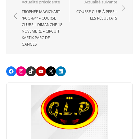
Navigation
Actualité précédente
Actualité suivante
de
TROPHÉE MAGICKART
COURSE CLUB À PERS –
“RCC 4/4” – COURSE
LES RÉSULTATS
l’article
CLUBS – DIMANCHE 18
NOVEMBRE – CIRCUIT
KARTIX PARC DE
GANGES
Facebook
Instagram
TikTok
Youtube
X
LinkedIn