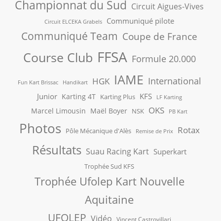
Championnat du Sud
Circuit Aigues-Vives
Communiqué pilote
Circuit ELCEKA Grabels
Communiqué Team
Coupe de France
FFSA
Course Club
Formule 20.000
IAME
International
HGK
Fun Kart Brissac
Handikart
Junior
KFS
Karting 4T
Karting Plus
LF Karting
OKS
Marcel Limousin
Maël Boyer
NSK
PB Kart
Photos
Rotax
Pôle Mécanique d'Alès
Remise de Prix
Résultats
Suau Racing Kart
Superkart
Trophée Sud KFS
Trophée Ufolep Kart Nouvelle
Aquitaine
UFOLEP
Vidéo
Vincent Castrovillari