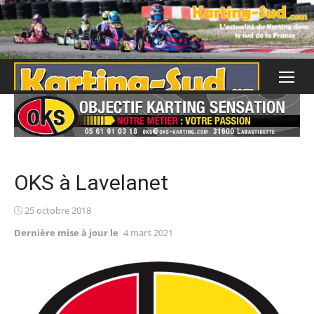
Skip
to
content
OKS à Lavelanet
Posted
25 octobre 2018
on
Dernière mise à jour le
4 mars 2021