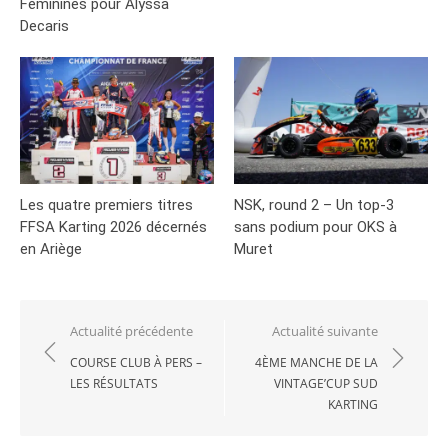
Féminines pour Alyssa
Decaris
Les quatre premiers titres
NSK, round 2 – Un top-3
FFSA Karting 2026 décernés
sans podium pour OKS à
en Ariège
Muret
Navigation
Actualité précédente
Actualité suivante
de
COURSE CLUB À PERS –
4ÈME MANCHE DE LA
LES RÉSULTATS
VINTAGE’CUP SUD
l’article
KARTING