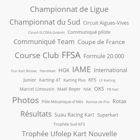
Championnat de Ligue
Championnat du Sud
Circuit Aigues-Vives
Communiqué pilote
Circuit ELCEKA Grabels
Communiqué Team
Coupe de France
FFSA
Course Club
Formule 20.000
IAME
International
HGK
Fun Kart Brissac
Handikart
Junior
KFS
Karting 4T
Karting Plus
LF Karting
OKS
Marcel Limousin
Maël Boyer
NSK
PB Kart
Photos
Rotax
Pôle Mécanique d'Alès
Remise de Prix
Résultats
Suau Racing Kart
Superkart
Trophée Sud KFS
Trophée Ufolep Kart Nouvelle