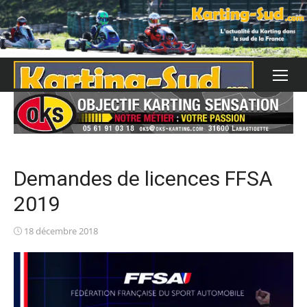
Skip
to
content
Demandes de licences FFSA
2019
Posted
18 décembre 2018
on