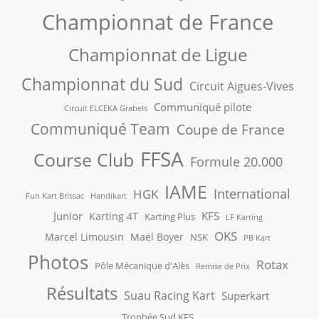
Championnat de France
Championnat de Ligue
Championnat du Sud
Circuit Aigues-Vives
Communiqué pilote
Circuit ELCEKA Grabels
Communiqué Team
Coupe de France
FFSA
Course Club
Formule 20.000
IAME
International
HGK
Fun Kart Brissac
Handikart
Junior
KFS
Karting 4T
Karting Plus
LF Karting
OKS
Marcel Limousin
Maël Boyer
NSK
PB Kart
Photos
Rotax
Pôle Mécanique d'Alès
Remise de Prix
Résultats
Suau Racing Kart
Superkart
Trophée Sud KFS