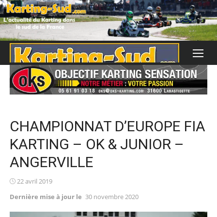
Skip
to
content
CHAMPIONNAT D’EUROPE FIA
KARTING – OK & JUNIOR –
ANGERVILLE
Posted
22 avril 2019
on
Dernière mise à jour le
30 novembre 2020