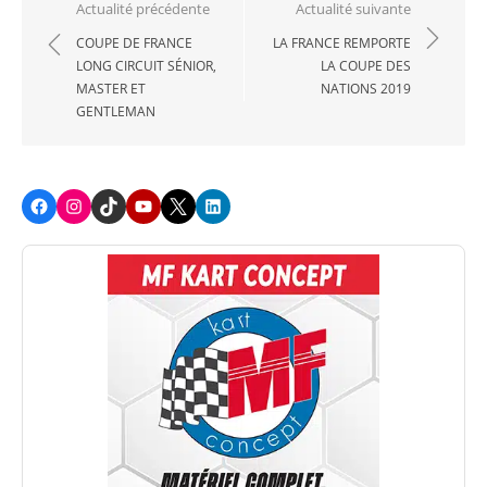
Navigation
Actualité précédente
Actualité suivante
de
COUPE DE FRANCE
LA FRANCE REMPORTE
LONG CIRCUIT SÉNIOR,
LA COUPE DES
l’article
MASTER ET
NATIONS 2019
GENTLEMAN
Facebook
Instagram
TikTok
Youtube
X
LinkedIn