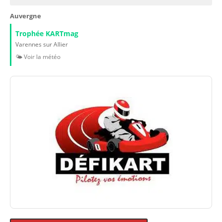
Auvergne
Trophée KARTmag
Varennes sur Allier
🌤️ Voir la météo