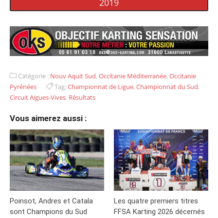
2019
Catégorie :
Nouv Aquit Sud
,
Occitanie Méditerranée
,
Occitanie
Pyrénées
Tag:
Championnat de Ligue
,
Championnat du Sud
,
Circuit Aigues-Vives
,
Résultats
Vous aimerez aussi :
Poinsot, Andres et Catala
Les quatre premiers titres
sont Champions du Sud
FFSA Karting 2026 décernés