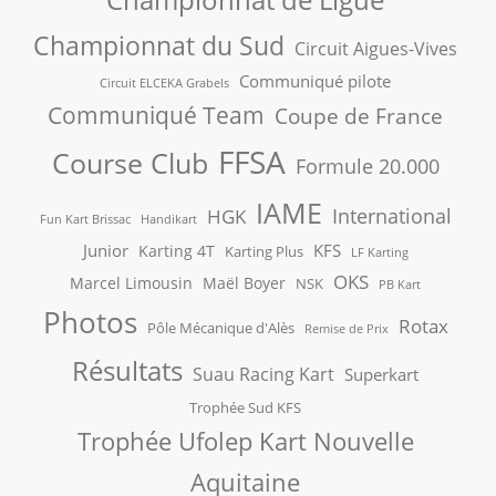
Championnat du Sud
Circuit Aigues-Vives
Communiqué pilote
Circuit ELCEKA Grabels
Communiqué Team
Coupe de France
FFSA
Course Club
Formule 20.000
IAME
International
HGK
Fun Kart Brissac
Handikart
Junior
KFS
Karting 4T
Karting Plus
LF Karting
OKS
Marcel Limousin
Maël Boyer
NSK
PB Kart
Photos
Rotax
Pôle Mécanique d'Alès
Remise de Prix
Résultats
Suau Racing Kart
Superkart
Trophée Sud KFS
Trophée Ufolep Kart Nouvelle
Aquitaine