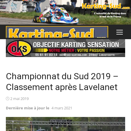
Skip
to
content
Championnat du Sud 2019 –
Classement après Lavelanet
Posted
2 mai 2019
on
Dernière mise à jour le
4 mars 2021