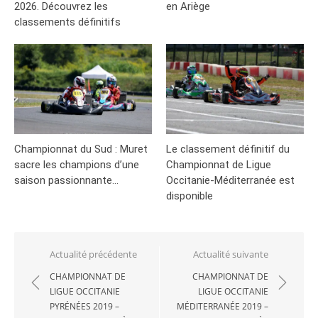
2026. Découvrez les
en Ariège
classements définitifs
Championnat du Sud : Muret
Le classement définitif du
sacre les champions d’une
Championnat de Ligue
saison passionnante…
Occitanie-Méditerranée est
disponible
Navigation
Actualité précédente
Actualité suivante
de
CHAMPIONNAT DE
CHAMPIONNAT DE
LIGUE OCCITANIE
LIGUE OCCITANIE
l’article
PYRÉNÉES 2019 –
MÉDITERRANÉE 2019 –