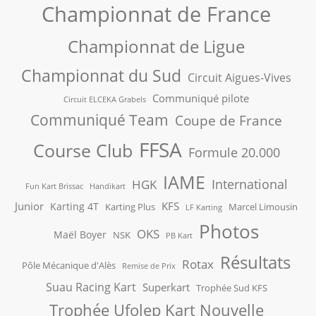
Championnat de France
Championnat de Ligue
Championnat du Sud
Circuit Aigues-Vives
Communiqué pilote
Circuit ELCEKA Grabels
Communiqué Team
Coupe de France
FFSA
Course Club
Formule 20.000
IAME
International
HGK
Fun Kart Brissac
Handikart
Junior
KFS
Karting 4T
Karting Plus
Marcel Limousin
LF Karting
Photos
OKS
Maël Boyer
NSK
PB Kart
Résultats
Rotax
Pôle Mécanique d'Alès
Remise de Prix
Suau Racing Kart
Superkart
Trophée Sud KFS
Trophée Ufolep Kart Nouvelle