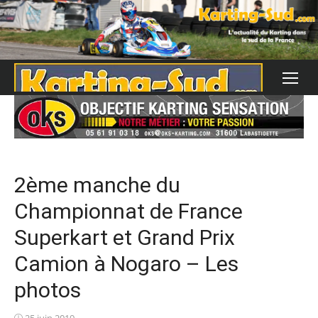
Skip
to
content
2ème manche du
Championnat de France
Superkart et Grand Prix
Camion à Nogaro – Les
photos
Posted
25 juin 2019