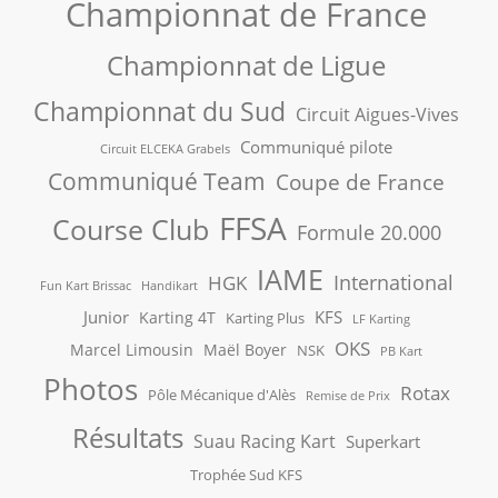
Championnat de France
Championnat de Ligue
Championnat du Sud
Circuit Aigues-Vives
Communiqué pilote
Circuit ELCEKA Grabels
Communiqué Team
Coupe de France
FFSA
Course Club
Formule 20.000
IAME
International
HGK
Fun Kart Brissac
Handikart
Junior
KFS
Karting 4T
Karting Plus
LF Karting
OKS
Marcel Limousin
Maël Boyer
NSK
PB Kart
Photos
Rotax
Pôle Mécanique d'Alès
Remise de Prix
Résultats
Suau Racing Kart
Superkart
Trophée Sud KFS