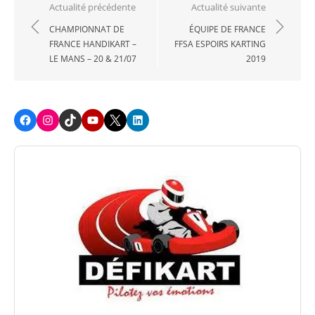
Navigation
Actualité précédente
Actualité suivante
de
CHAMPIONNAT DE
ÉQUIPE DE FRANCE
FRANCE HANDIKART –
FFSA ESPOIRS KARTING
l’article
LE MANS – 20 & 21/07
2019
Facebook
Instagram
TikTok
Youtube
X
LinkedIn