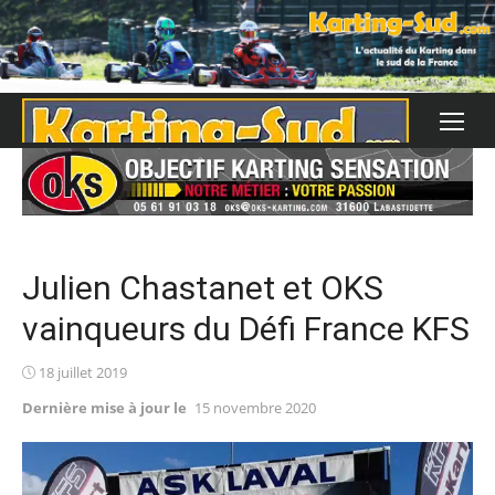
Skip
to
content
Julien Chastanet et OKS
vainqueurs du Défi France KFS
Posted
18 juillet 2019
on
Dernière mise à jour le
15 novembre 2020