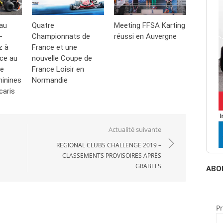
au
Quatre
Meeting FFSA Karting
-
Championnats de
réussi en Auvergne
z à
France et une
ace au
nouvelle Coupe de
de
France Loisir en
inines
Normandie
caris
Actualité suivante
REGIONAL CLUBS CHALLENGE 2019 –
CLASSEMENTS PROVISOIRES APRÈS
GRABELS
ABO
P