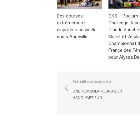
Des courses
OKS – Podium 
extrêmement
Challenge Jean
disputées ce week-
Claude Sanche
end à Anneville
Muret et 7e pl
Championnat 
France des Fém
pour Alyssa De
Navigation
Actualité précédente
de
UNE TOMBOLA POUR AIDER
HANDIKART.SUD
l’article