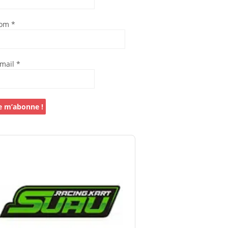
om
*
-mail
*