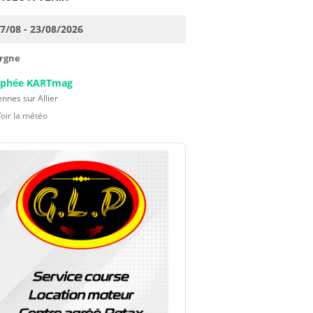
17/08 - 23/08/2026
rgne
ophée KARTmag
nnes sur Allier
Voir la météo