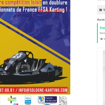
📅 
Auve
Tr
Vare
🌤️ 