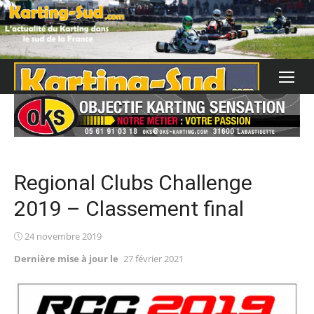
Skip
to
content
Regional Clubs Challenge
2019 – Classement final
Posted
24 novembre 2019
on
Dernière mise à jour le
27 février 2021