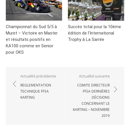
Championnat du Sud 5/5 à
Succès total pour la 10ème
Muret – Victoire en Master
édition de l’International
et résultats positifs en
Trophy à La Sarrée
KA100 comme en Senior
pour OKS
Navigation
Actualité précédente
Actualité suivante
de
REGLEMENTATION
COMITE DIRECTEUR
TECHNIQUE FFSA
FFSA DERNIÈRES
l’article
KARTING
DÉCISIONS
CONCERNANT LE
KARTING – NOVEMBRE
2019