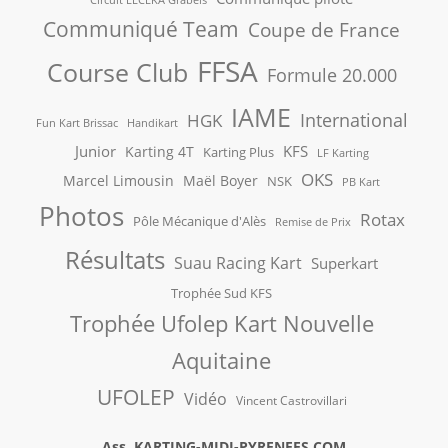
Communiqué Team
Coupe de France
FFSA
Course Club
Formule 20.000
IAME
International
HGK
Fun Kart Brissac
Handikart
Junior
KFS
Karting 4T
Karting Plus
LF Karting
OKS
Marcel Limousin
Maël Boyer
NSK
PB Kart
Photos
Rotax
Pôle Mécanique d'Alès
Remise de Prix
Résultats
Suau Racing Kart
Superkart
Trophée Sud KFS
Trophée Ufolep Kart Nouvelle
Aquitaine
UFOLEP
Vidéo
Vincent Castrovillari
Ass. KARTING-MIDI-PYRENEES.COM