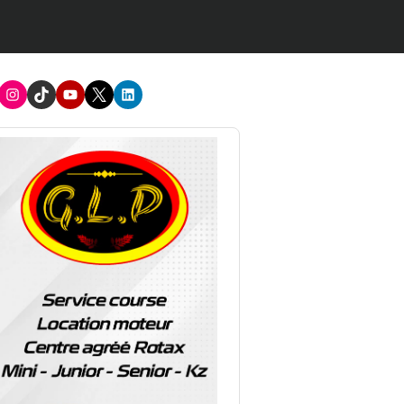
acebook
Instagram
TikTok
Youtube
X
LinkedIn