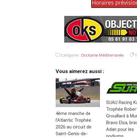
Horaires prévisio
Catégorie :
Occitanie Méditerranée
T
Vous aimerez aussi :
SUAU Racing K
Trophée Rober
4ème manche de
Grouillard à Mu
l’Atlantic Trophée
Bravo Elsa, bra
2026 au circuit de
Adan pour les
Saint-Genis-de-
podiums