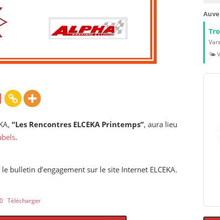
Auve
Tr
Vare
🌤️ 
EKA,
“Les Rencontres ELCEKA Printemps”
, aura lieu
abels
.
 le bulletin d’engagement sur le site Internet ELCEKA.
20
Télécharger