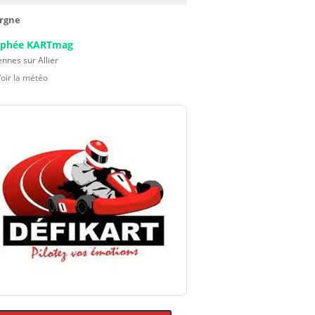
rgne
ophée KARTmag
nnes sur Allier
Voir la météo