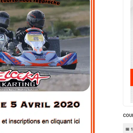
COU
📅 