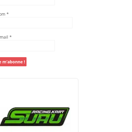
om
*
-mail
*