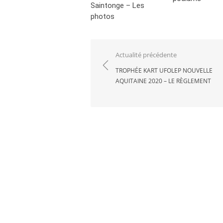
Saintonge – Les
photos
Navigation
Actualité précédente
de
TROPHÉE KART UFOLEP NOUVELLE
AQUITAINE 2020 – LE RÈGLEMENT
l’article