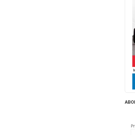
ABO
P