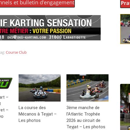
nnels et bulletin d’engagement
Pra
ag:
Course Club
art –
t
La course des
3ème manche de
ret –
Mécanos à Teyjat –
l’Atlantic Trophée
vo
Les photos
2026 au circuit de
Teyjat – Les photos