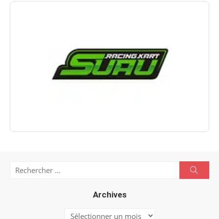
Search
Searc
for:
Archives
Archives