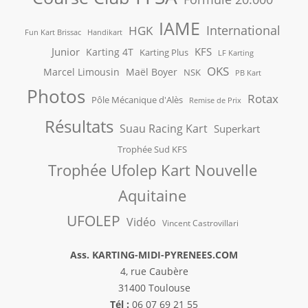
IAME
International
HGK
Fun Kart Brissac
Handikart
Junior
KFS
Karting 4T
Karting Plus
LF Karting
OKS
Marcel Limousin
Maël Boyer
NSK
PB Kart
Photos
Rotax
Pôle Mécanique d'Alès
Remise de Prix
Résultats
Suau Racing Kart
Superkart
Trophée Sud KFS
Trophée Ufolep Kart Nouvelle
Aquitaine
UFOLEP
Vidéo
Vincent Castrovillari
Ass. KARTING-MIDI-PYRENEES.COM
4, rue Caubère
31400 Toulouse
Tél :
06 07 69 21 55