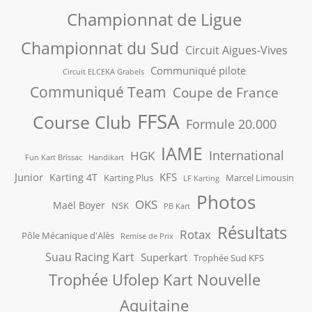
Championnat de Ligue
Championnat du Sud
Circuit Aigues-Vives
Communiqué pilote
Circuit ELCEKA Grabels
Communiqué Team
Coupe de France
FFSA
Course Club
Formule 20.000
IAME
International
HGK
Fun Kart Brissac
Handikart
Junior
KFS
Karting 4T
Karting Plus
Marcel Limousin
LF Karting
Photos
OKS
Maël Boyer
NSK
PB Kart
Résultats
Rotax
Pôle Mécanique d'Alès
Remise de Prix
Suau Racing Kart
Superkart
Trophée Sud KFS
Trophée Ufolep Kart Nouvelle
Aquitaine