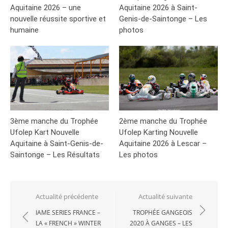
Aquitaine 2026 – une
Aquitaine 2026 à Saint-
nouvelle réussite sportive et
Genis-de-Saintonge – Les
humaine
photos
3ème manche du Trophée
2ème manche du Trophée
Ufolep Kart Nouvelle
Ufolep Karting Nouvelle
Aquitaine à Saint-Genis-de-
Aquitaine 2026 à Lescar –
Saintonge – Les Résultats
Les photos
Navigation
Actualité précédente
Actualité suivante
de
IAME SERIES FRANCE –
TROPHÉE GANGEOIS
LA « FRENCH » WINTER
2020 À GANGES – LES
l’article