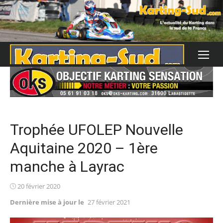
Skip
to
content
Trophée UFOLEP Nouvelle
Aquitaine 2020 – 1ère
manche à Layrac
Posted
20 février 2020
on
Dernière mise à jour le
27 février 2021