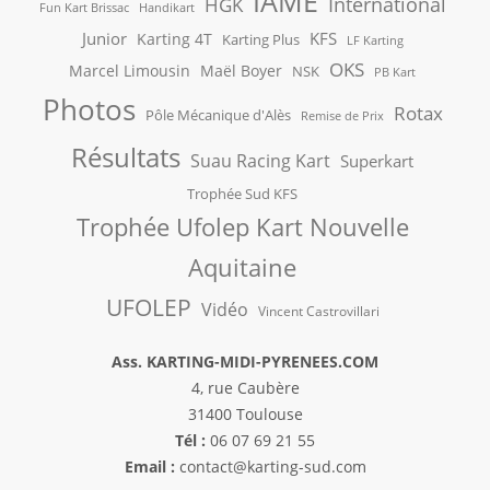
IAME
International
HGK
Fun Kart Brissac
Handikart
Junior
KFS
Karting 4T
Karting Plus
LF Karting
OKS
Marcel Limousin
Maël Boyer
NSK
PB Kart
Photos
Rotax
Pôle Mécanique d'Alès
Remise de Prix
Résultats
Suau Racing Kart
Superkart
Trophée Sud KFS
Trophée Ufolep Kart Nouvelle
Aquitaine
UFOLEP
Vidéo
Vincent Castrovillari
Ass. KARTING-MIDI-PYRENEES.COM
4, rue Caubère
31400 Toulouse
Tél :
06 07 69 21 55
Email :
contact@karting-sud.com