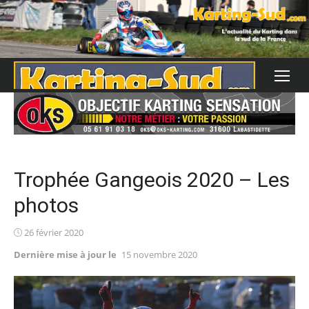
Skip
to
content
Trophée Gangeois 2020 – Les
photos
Posted
26 février 2020
on
Dernière mise à jour le
15 novembre 2020