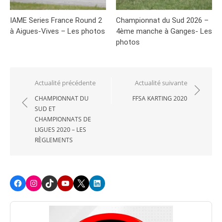
IAME Series France Round 2
Championnat du Sud 2026 –
à Aigues-Vives – Les photos
4ème manche à Ganges- Les
photos
Navigation
Actualité précédente
Actualité suivante
de
CHAMPIONNAT DU
FFSA KARTING 2020
SUD ET
l’article
CHAMPIONNATS DE
LIGUES 2020 – LES
RÈGLEMENTS
Facebook
Instagram
TikTok
Youtube
X
LinkedIn