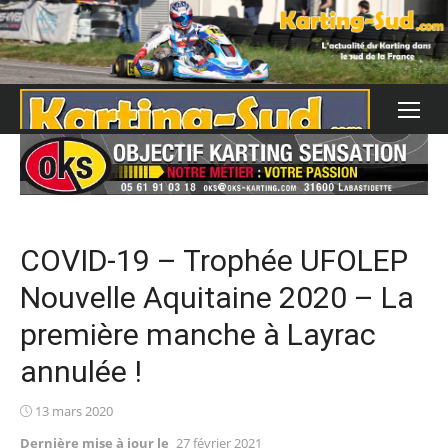
Skip
to
content
COVID-19 – Trophée UFOLEP
Nouvelle Aquitaine 2020 – La
première manche à Layrac
annulée !
Posted
13 mars 2020
on
Dernière mise à jour le
27 février 2021