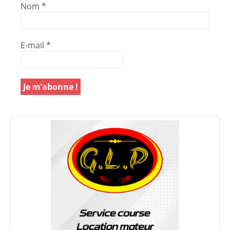
Nom
*
E-mail
*