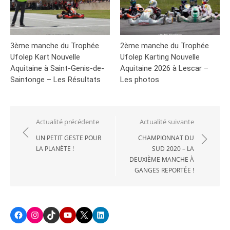
3ème manche du Trophée
2ème manche du Trophée
Ufolep Kart Nouvelle
Ufolep Karting Nouvelle
Aquitaine à Saint-Genis-de-
Aquitaine 2026 à Lescar –
Saintonge – Les Résultats
Les photos
Navigation
Actualité précédente
Actualité suivante
de
UN PETIT GESTE POUR
CHAMPIONNAT DU
LA PLANÈTE !
SUD 2020 – LA
l’article
DEUXIÈME MANCHE À
GANGES REPORTÉE !
Facebook
Instagram
TikTok
Youtube
X
LinkedIn