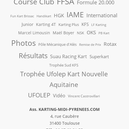
FFSA
Course Club
Formule 20.000
IAME
International
HGK
Fun Kart Brissac
Handikart
Junior
KFS
Karting 4T
Karting Plus
LF Karting
OKS
Marcel Limousin
Maël Boyer
NSK
PB Kart
Photos
Rotax
Pôle Mécanique d'Alès
Remise de Prix
Résultats
Suau Racing Kart
Superkart
Trophée Sud KFS
Trophée Ufolep Kart Nouvelle
Aquitaine
UFOLEP
Vidéo
Vincent Castrovillari
Ass. KARTING-MIDI-PYRENEES.COM
4, rue Caubère
31400 Toulouse