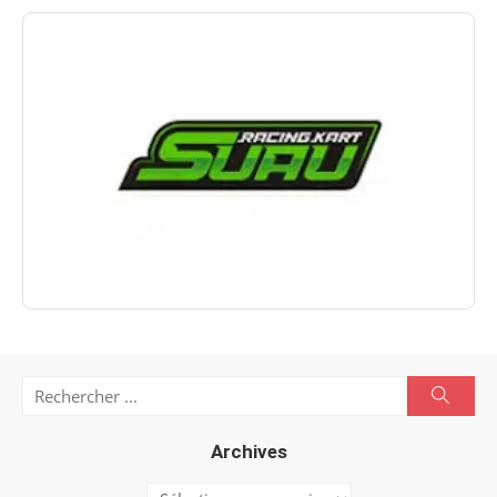
Search
Searc
for:
Archives
Archives