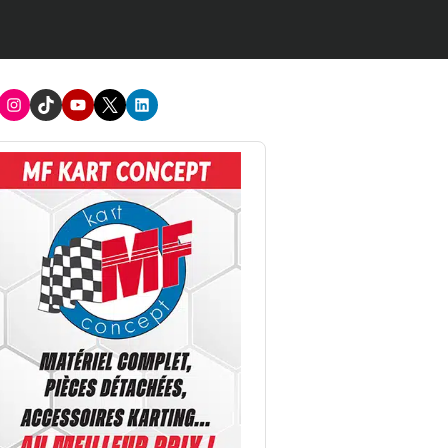
acebook
Instagram
TikTok
Youtube
X
LinkedIn