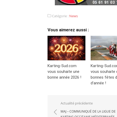
Catégorie :
News
Vous aimerez aussi :
Karting-Sud.com
Karting-Sud.c
vous souhaite une
vous souhaite 
bonne année 2026 !
bonnes fêtes d
d’année !
Navigation
Actualité précédente
de
MAJ – COMMUNIQUÉ DE LA LIGUE DE
KARTING OCCITANIE MÉDITERRANÉE –