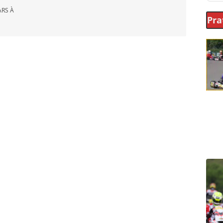
ARS À
Pra