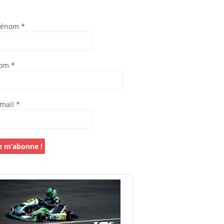
rénom
*
om
*
-mail
*