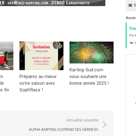
📅 
Auve
Tr
Vare
🌤️ 
Karting-Sud.com
vous souhaite une
om
Préparez au mieux
bonne année 2025 !
de
votre saison avec
e fin
Soph’Race !
Actualité suivante
ALPHA KARTING SUSPEND SES SERVICES