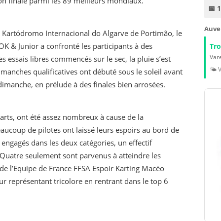
on finale parmi les 89 meilleurs mondiaux.
📅 
Auve
du Kartódromo Internacional do Algarve de Portimão, le
 & Junior a confronté les participants à des
Tr
Vare
 essais libres commencés sur le sec, la pluie s’est
🌤️ 
es manches qualificatives ont débuté sous le soleil avant
imanche, en prélude à des finales bien arrosées.
arts, ont été assez nombreux à cause de la
eaucoup de pilotes ont laissé leurs espoirs au bord de
t engagés dans les deux catégories, un effectif
Quatre seulement sont parvenus à atteindre les
ote de l’Equipe de France FFSA Espoir Karting Macéo
r représentant tricolore en rentrant dans le top 6