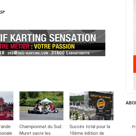
KSP
ABO
rande
Championnat du Sud :
Succès total pour la
P
ionale
Muret sacre les
10ème édition de