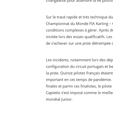
changeante pour atteindre la 6e positi
Sur le tracé rapide et très technique 
Championnat du Monde FIA Karting – OK
conditions complexes à gérer. Après des
invitée lors des essais qualificatifs. L
de s’achever sur une piste détrempée d
Les incidents, notamment lors des dép
configuration du circuit portugais et b
la piste. Quinze pilotes français étaien
important en ces temps de pandémie. 
finales et parmi ces finalistes, le pil
Capietto s’est imposé comme le meilleu
mondial Junior.