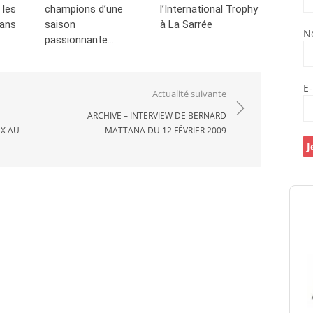
 les
champions d’une
l’International Trophy
Mans
saison
à La Sarrée
N
passionnante…
E
Actualité suivante
ARCHIVE – INTERVIEW DE BERNARD
UX AU
MATTANA DU 12 FÉVRIER 2009