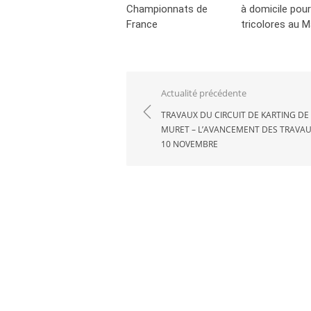
Championnats de
à domicile pour
France
tricolores au 
Navigation
Actualité précédente
de
TRAVAUX DU CIRCUIT DE KARTING DE
MURET – L’AVANCEMENT DES TRAVA
l’article
10 NOVEMBRE