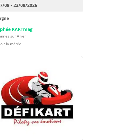
17/08 - 23/08/2026
rgne
ophée KARTmag
nnes sur Allier
Voir la météo