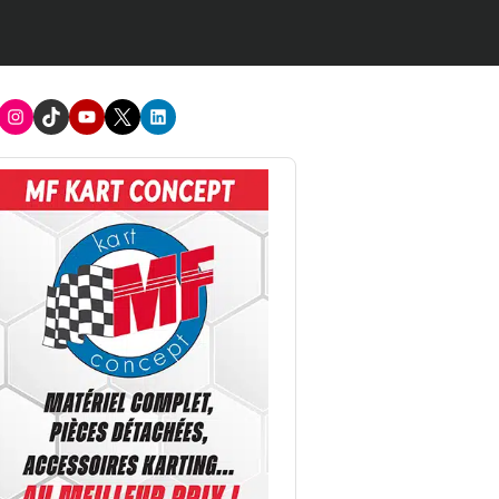
acebook
Instagram
TikTok
Youtube
X
LinkedIn