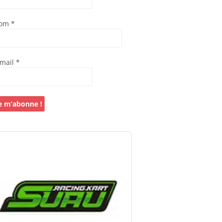
om
*
-mail
*