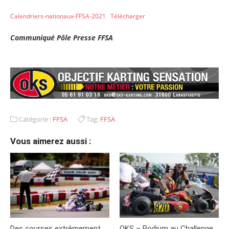
Calendriers-nationaux-FFSA-2021
Télécharger
Communiqué Pôle Presse FFSA
Catégorie :
FFSA
Tag:
FFSA
Vous aimerez aussi :
Des courses extrêmement
OKS – Podium au Challenge