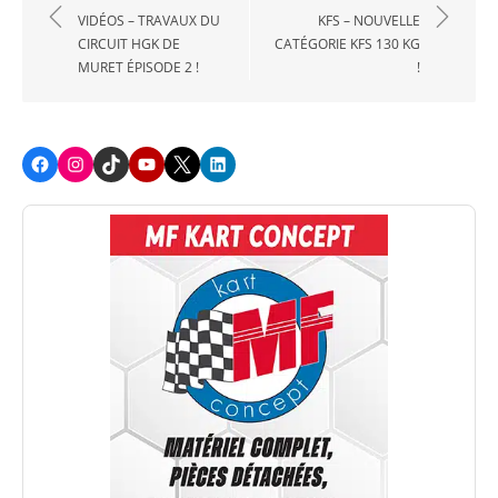
de
VIDÉOS – TRAVAUX DU
KFS – NOUVELLE
CIRCUIT HGK DE
CATÉGORIE KFS 130 KG
l’article
MURET ÉPISODE 2 !
!
Facebook
Instagram
TikTok
Youtube
X
LinkedIn