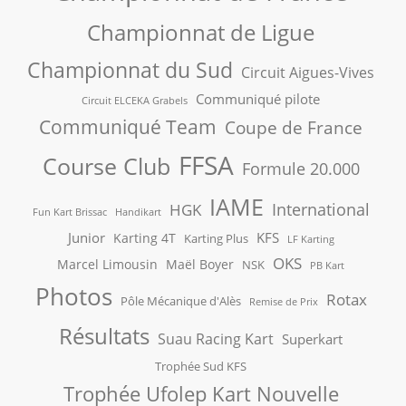
Championnat de Ligue
Championnat du Sud
Circuit Aigues-Vives
Communiqué pilote
Circuit ELCEKA Grabels
Communiqué Team
Coupe de France
FFSA
Course Club
Formule 20.000
IAME
International
HGK
Fun Kart Brissac
Handikart
Junior
KFS
Karting 4T
Karting Plus
LF Karting
OKS
Marcel Limousin
Maël Boyer
NSK
PB Kart
Photos
Rotax
Pôle Mécanique d'Alès
Remise de Prix
Résultats
Suau Racing Kart
Superkart
Trophée Sud KFS
Trophée Ufolep Kart Nouvelle