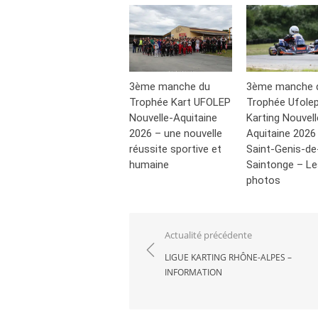
3ème manche du
3ème manche 
Trophée Kart UFOLEP
Trophée Ufole
Nouvelle-Aquitaine
Karting Nouvell
2026 – une nouvelle
Aquitaine 2026
réussite sportive et
Saint-Genis-de
humaine
Saintonge – Le
photos
Navigation
Actualité précédente
de
LIGUE KARTING RHÔNE-ALPES –
INFORMATION
l’article