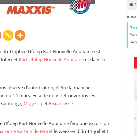
📅 
Auve
Tr
Vare
🌤️ 
n du Trophée Ufolep Kart Nouvelle Aquitaine est
e Internet
Kart Ufolep Nouvelle Aquitaine
et dans la
sous réserve d’autorisation, d’être la manche
end du 14 mars. Ensuite nous retrouverons les
e Saintonge,
Magescq
et
Biscarrosse
.
e Ufolep Kart Nouvelle Aquitaine fera une excursion
-Garonne Karting de Muret
le week-end du 11 juillet !