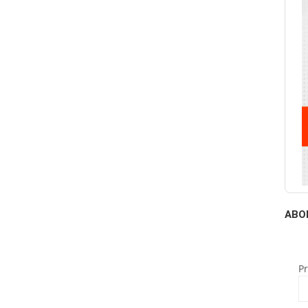
ABO
P