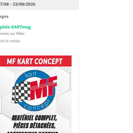
17/08 - 23/08/2026
rgne
ophée KARTmag
nnes sur Allier
Voir la météo