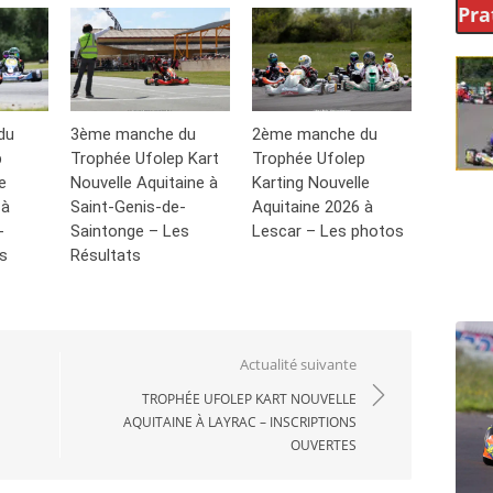
Pra
du
3ème manche du
2ème manche du
p
Trophée Ufolep Kart
Trophée Ufolep
e
Nouvelle Aquitaine à
Karting Nouvelle
 à
Saint-Genis-de-
Aquitaine 2026 à
-
Saintonge – Les
Lescar – Les photos
s
Résultats
Actualité suivante
TROPHÉE UFOLEP KART NOUVELLE
AQUITAINE À LAYRAC – INSCRIPTIONS
OUVERTES