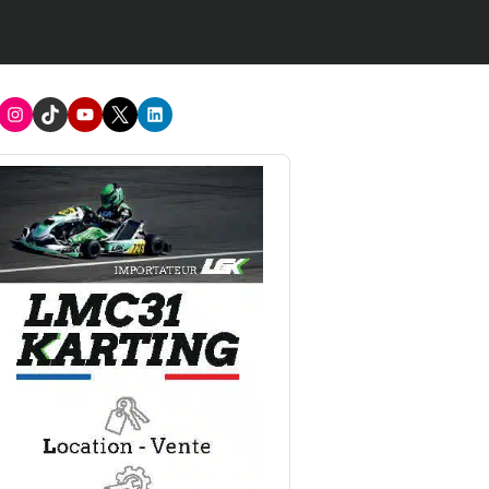
acebook
Instagram
TikTok
Youtube
X
LinkedIn