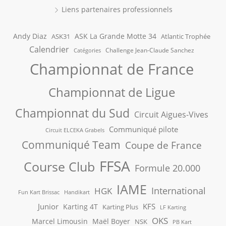
Liens partenaires professionnels
Andy Diaz
ASK La Grande Motte 34
ASK31
Atlantic Trophée
Calendrier
Challenge Jean-Claude Sanchez
Catégories
Championnat de France
Championnat de Ligue
Championnat du Sud
Circuit Aigues-Vives
Communiqué pilote
Circuit ELCEKA Grabels
Communiqué Team
Coupe de France
FFSA
Course Club
Formule 20.000
IAME
International
HGK
Fun Kart Brissac
Handikart
Junior
KFS
Karting 4T
Karting Plus
LF Karting
OKS
Marcel Limousin
Maël Boyer
NSK
PB Kart