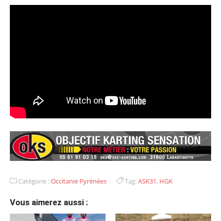
Catégorie :
Occitanie Pyrénées
Tag:
ASK31
,
HGK
Vous aimerez aussi :