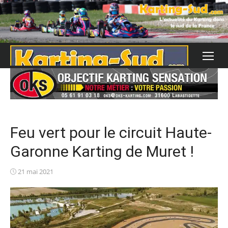
Skip
to
content
Feu vert pour le circuit Haute-
Garonne Karting de Muret !
Posted
21 mai 2021
on