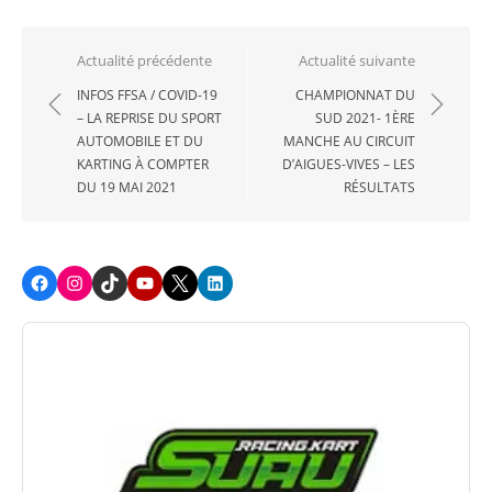
Navigation
Actualité précédente
Actualité suivante
de
INFOS FFSA / COVID-19
CHAMPIONNAT DU
– LA REPRISE DU SPORT
SUD 2021- 1ÈRE
l’article
AUTOMOBILE ET DU
MANCHE AU CIRCUIT
KARTING À COMPTER
D’AIGUES-VIVES – LES
DU 19 MAI 2021
RÉSULTATS
Facebook
Instagram
TikTok
Youtube
X
LinkedIn