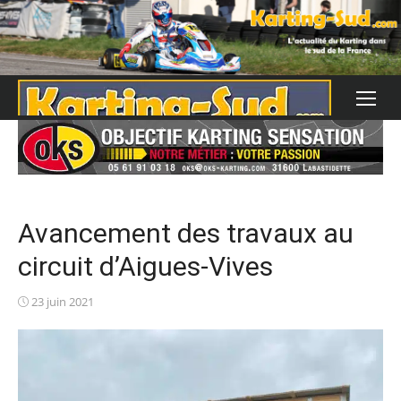
Skip
to
content
Avancement des travaux au
circuit d’Aigues-Vives
Posted
23 juin 2021
on