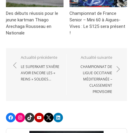
Des débuts réussis pour le
Championnat de France
jeune kartman Thiago
Senior – Mini 60 à Aigues-
Arechaga Rousseau en
Vives : Le S125 sera présent
Nationale
!
Navigation
Actualité précédente
Actualité suivante
de
LE SUPERKART S’AVÈRE
CHAMPIONNAT DE
AVOIR ENCORE LES «
LIGUE OCCITANIE
l’article
REINS » SOLIDES…
MÉDITERRANÉE –
CLASSEMENT
PROVISOIRE
Facebook
Instagram
TikTok
Youtube
X
LinkedIn