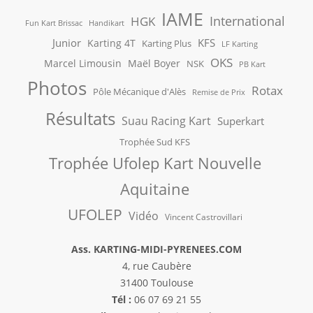
IAME
International
HGK
Fun Kart Brissac
Handikart
Junior
KFS
Karting 4T
Karting Plus
LF Karting
OKS
Marcel Limousin
Maël Boyer
NSK
PB Kart
Photos
Rotax
Pôle Mécanique d'Alès
Remise de Prix
Résultats
Suau Racing Kart
Superkart
Trophée Sud KFS
Trophée Ufolep Kart Nouvelle
Aquitaine
UFOLEP
Vidéo
Vincent Castrovillari
Ass. KARTING-MIDI-PYRENEES.COM
4, rue Caubère
31400 Toulouse
Tél :
06 07 69 21 55