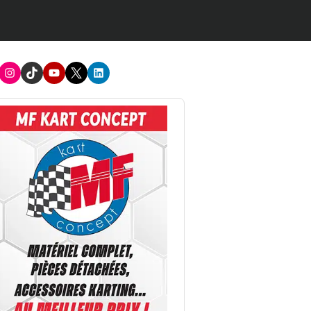
acebook
Instagram
TikTok
Youtube
X
LinkedIn