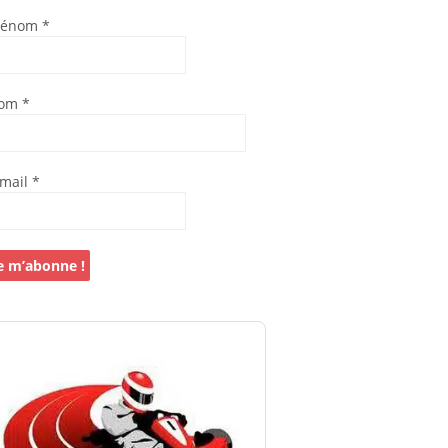
rénom
*
om
*
-mail
*