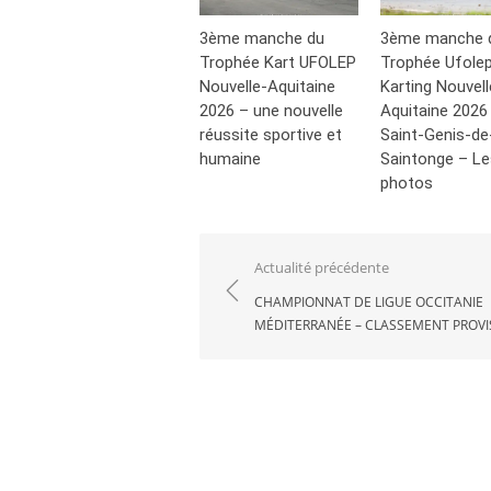
3ème manche du
3ème manche 
Trophée Kart UFOLEP
Trophée Ufole
Nouvelle-Aquitaine
Karting Nouvell
2026 – une nouvelle
Aquitaine 2026
réussite sportive et
Saint-Genis-de
humaine
Saintonge – Le
photos
Navigation
Actualité précédente
de
CHAMPIONNAT DE LIGUE OCCITANIE
MÉDITERRANÉE – CLASSEMENT PROVI
l’article