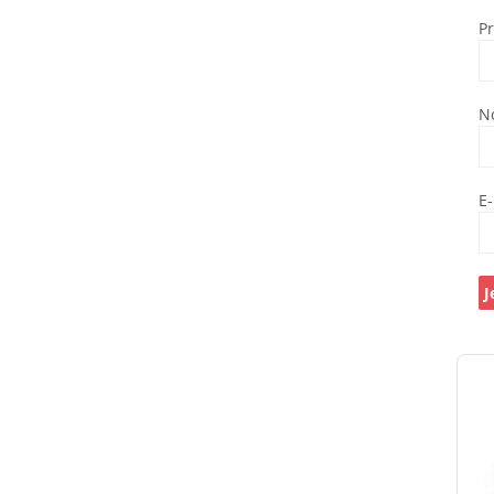
P
N
E