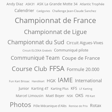
Andy Diaz
ASK La Grande Motte 34
ASK31
Atlantic Trophée
Calendrier
Challenge Jean-Claude Sanchez
Catégories
Championnat de France
Championnat de Ligue
Championnat du Sud
Circuit Aigues-Vives
Communiqué pilote
Circuit ELCEKA Grabels
Communiqué Team
Coupe de France
FFSA
Course Club
Formule 20.000
IAME
International
HGK
Fun Kart Brissac
Handikart
Junior
KFS
Karting 4T
Karting Plus
LF Karting
OKS
Marcel Limousin
Maël Boyer
NSK
PB Kart
Photos
Rotax
Pôle Mécanique d'Alès
Remise de Prix