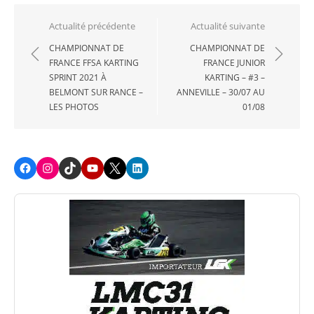
Navigation
Actualité précédente
Actualité suivante
de
CHAMPIONNAT DE
CHAMPIONNAT DE
FRANCE FFSA KARTING
FRANCE JUNIOR
l’article
SPRINT 2021 À
KARTING – #3 –
BELMONT SUR RANCE –
ANNEVILLE – 30/07 AU
LES PHOTOS
01/08
Facebook
Instagram
TikTok
Youtube
X
LinkedIn