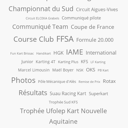
Championnat du Sud
Circuit Aigues-Vives
Communiqué pilote
Circuit ELCEKA Grabels
Communiqué Team
Coupe de France
FFSA
Course Club
Formule 20.000
IAME
International
HGK
Fun Kart Brissac
Handikart
Junior
KFS
Karting 4T
Karting Plus
LF Karting
OKS
Marcel Limousin
Maël Boyer
NSK
PB Kart
Photos
Rotax
Pôle Mécanique d'Alès
Remise de Prix
Résultats
Suau Racing Kart
Superkart
Trophée Sud KFS
Trophée Ufolep Kart Nouvelle
Aquitaine