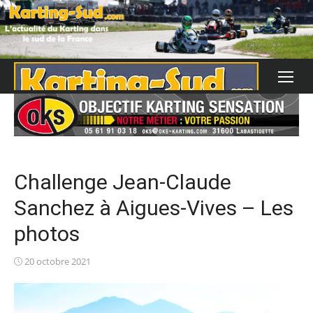
Skip
to
content
Challenge Jean-Claude
Sanchez à Aigues-Vives – Les
photos
Posted
20 octobre 2021
on