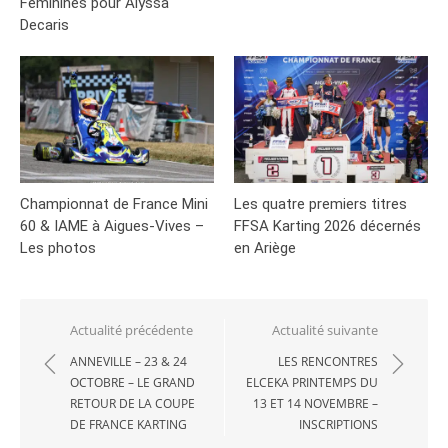
Féminines pour Alyssa
Decaris
Championnat de France Mini
Les quatre premiers titres
60 & IAME à Aigues-Vives –
FFSA Karting 2026 décernés
Les photos
en Ariège
Navigation
Actualité précédente
Actualité suivante
de
ANNEVILLE – 23 & 24
LES RENCONTRES
OCTOBRE – LE GRAND
ELCEKA PRINTEMPS DU
l’article
RETOUR DE LA COUPE
13 ET 14 NOVEMBRE –
DE FRANCE KARTING
INSCRIPTIONS