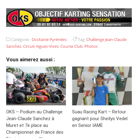
Catégorie :
Occitanie Pyrénées
Tag:
Challenge Jean-Claude
Sanchez
,
Circuit Aigues-Vives
,
Course Club
,
Photos
Vous aimerez aussi :
OKS – Podium au Challenge
Suau Racing Kart – Retour
Jean-Claude Sanchez à
gagnant pour Sheïlys Vedel
Muret et 7e place au
en Senior IAME
Championnat de France des