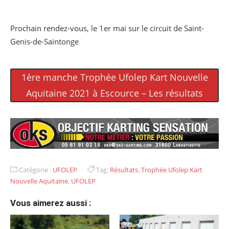
Prochain rendez-vous, le 1er mai sur le circuit de Saint-
Genis-de-Saintonge
1ère manche Trophée Ufolep Kart Nouvelle
Aquitaine 2021 à Escource – Les résultats
Catégorie :
UFOLEP
Tag:
Résultats
,
Trophée Ufolep Kart
Nouvelle Aquitaine
,
UFOLEP
Vous aimerez aussi :