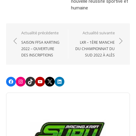
nouvelle réussite sportive et
humaine
Navigation
Actualité précédente
Actualité suivante
de
SAISON FFSA KARTING
LKR – 1ÈRE MANCHE
2022 – OUVERTURE
DU CHAMPIONNAT DU
l’article
DES INSCRIPTIONS
SUD 2022 À ALÈS
Facebook
Instagram
TikTok
Youtube
X
LinkedIn