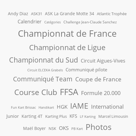
Andy Diaz
ASK La Grande Motte 34
ASK31
Atlantic Trophée
Calendrier
Challenge Jean-Claude Sanchez
Catégories
Championnat de France
Championnat de Ligue
Championnat du Sud
Circuit Aigues-Vives
Communiqué pilote
Circuit ELCEKA Grabels
Communiqué Team
Coupe de France
FFSA
Course Club
Formule 20.000
IAME
International
HGK
Fun Kart Brissac
Handikart
Junior
KFS
Karting 4T
Karting Plus
Marcel Limousin
LF Karting
Photos
OKS
Maël Boyer
NSK
PB Kart