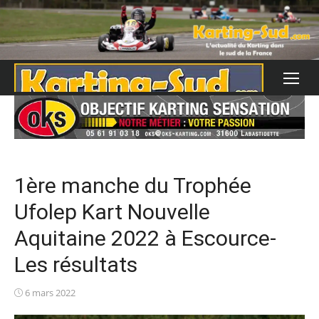
Skip
to
content
1ère manche du Trophée
Ufolep Kart Nouvelle
Aquitaine 2022 à Escource-
Les résultats
Posted
6 mars 2022
on