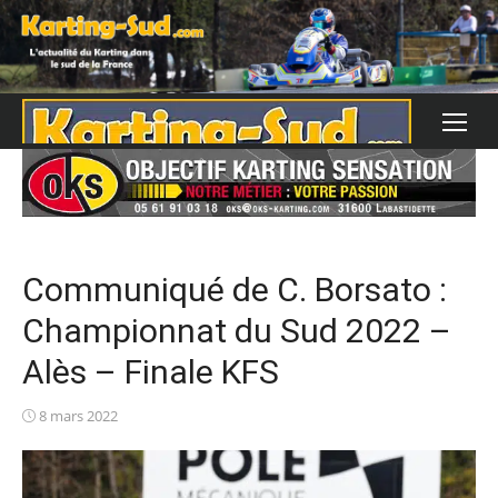
Skip
to
content
Communiqué de C. Borsato :
Championnat du Sud 2022 –
Alès – Finale KFS
Posted
8 mars 2022
on