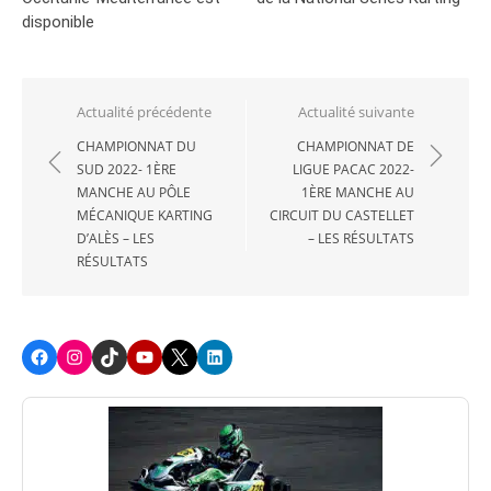
disponible
Navigation
Actualité précédente
Actualité suivante
de
CHAMPIONNAT DU
CHAMPIONNAT DE
SUD 2022- 1ÈRE
LIGUE PACAC 2022-
l’article
MANCHE AU PÔLE
1ÈRE MANCHE AU
MÉCANIQUE KARTING
CIRCUIT DU CASTELLET
D’ALÈS – LES
– LES RÉSULTATS
RÉSULTATS
Facebook
Instagram
TikTok
Youtube
X
LinkedIn