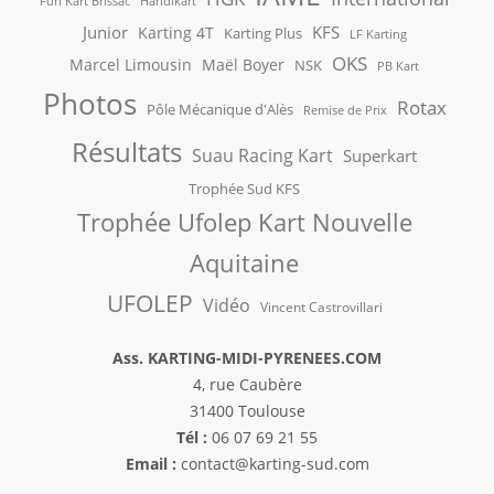
Fun Kart Brissac
Handikart
Junior
KFS
Karting 4T
Karting Plus
LF Karting
OKS
Marcel Limousin
Maël Boyer
NSK
PB Kart
Photos
Rotax
Pôle Mécanique d'Alès
Remise de Prix
Résultats
Suau Racing Kart
Superkart
Trophée Sud KFS
Trophée Ufolep Kart Nouvelle
Aquitaine
UFOLEP
Vidéo
Vincent Castrovillari
Ass. KARTING-MIDI-PYRENEES.COM
4, rue Caubère
31400 Toulouse
Tél :
06 07 69 21 55
Email :
contact@karting-sud.com