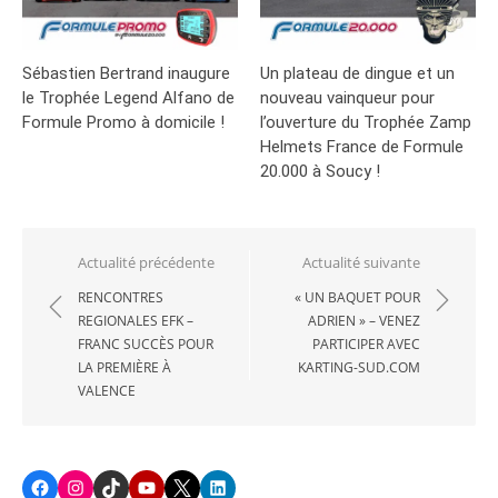
Sébastien Bertrand inaugure
Un plateau de dingue et un
le Trophée Legend Alfano de
nouveau vainqueur pour
Formule Promo à domicile !
l’ouverture du Trophée Zamp
Helmets France de Formule
20.000 à Soucy !
Navigation
Actualité précédente
Actualité suivante
de
RENCONTRES
« UN BAQUET POUR
REGIONALES EFK –
ADRIEN » – VENEZ
l’article
FRANC SUCCÈS POUR
PARTICIPER AVEC
LA PREMIÈRE À
KARTING-SUD.COM
VALENCE
Facebook
Instagram
TikTok
Youtube
X
LinkedIn