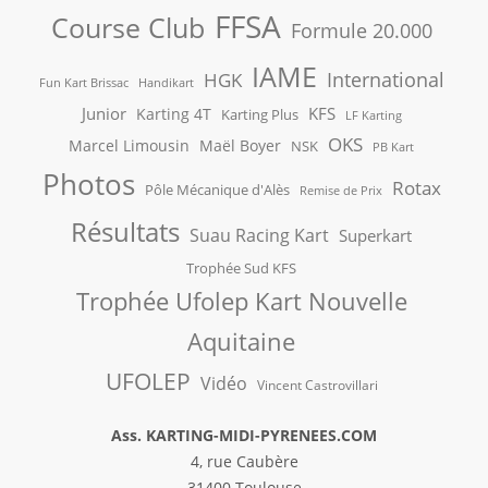
FFSA
Course Club
Formule 20.000
IAME
International
HGK
Fun Kart Brissac
Handikart
Junior
KFS
Karting 4T
Karting Plus
LF Karting
OKS
Marcel Limousin
Maël Boyer
NSK
PB Kart
Photos
Rotax
Pôle Mécanique d'Alès
Remise de Prix
Résultats
Suau Racing Kart
Superkart
Trophée Sud KFS
Trophée Ufolep Kart Nouvelle
Aquitaine
UFOLEP
Vidéo
Vincent Castrovillari
Ass. KARTING-MIDI-PYRENEES.COM
4, rue Caubère
31400 Toulouse