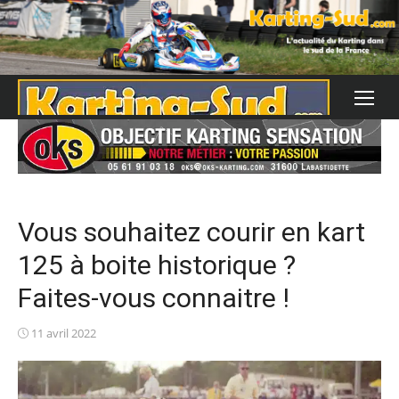
Skip
to
content
Vous souhaitez courir en kart
125 à boite historique ?
Faites-vous connaitre !
Posted
11 avril 2022
on