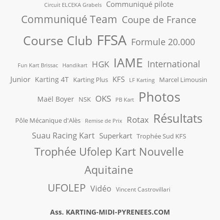
Communiqué pilote
Circuit ELCEKA Grabels
Communiqué Team
Coupe de France
FFSA
Course Club
Formule 20.000
IAME
International
HGK
Fun Kart Brissac
Handikart
Junior
KFS
Karting 4T
Karting Plus
Marcel Limousin
LF Karting
Photos
OKS
Maël Boyer
NSK
PB Kart
Résultats
Rotax
Pôle Mécanique d'Alès
Remise de Prix
Suau Racing Kart
Superkart
Trophée Sud KFS
Trophée Ufolep Kart Nouvelle
Aquitaine
UFOLEP
Vidéo
Vincent Castrovillari
Ass. KARTING-MIDI-PYRENEES.COM