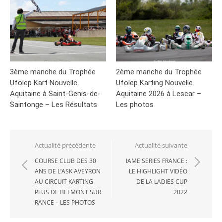
3ème manche du Trophée
2ème manche du Trophée
Ufolep Kart Nouvelle
Ufolep Karting Nouvelle
Aquitaine à Saint-Genis-de-
Aquitaine 2026 à Lescar –
Saintonge – Les Résultats
Les photos
Navigation
Actualité précédente
Actualité suivante
de
COURSE CLUB DES 30
IAME SERIES FRANCE :
ANS DE L’ASK AVEYRON
LE HIGHLIGHT VIDÉO
l’article
AU CIRCUIT KARTING
DE LA LADIES CUP
PLUS DE BELMONT SUR
2022
RANCE – LES PHOTOS