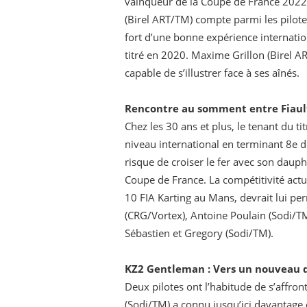
vainqueur de la Coupe de France 2022 
(Birel ART/TM) compte parmi les pilote
fort d’une bonne expérience internatio
titré en 2020. Maxime Grillon (Birel A
capable de s’illustrer face à ses aînés.
Rencontre au somment entre Fiaul
Chez les 30 ans et plus, le tenant du t
niveau international en terminant 8e d
risque de croiser le fer avec son dauph
Coupe de France. La compétitivité act
10 FIA Karting au Mans, devrait lui perm
(CRG/Vortex), Antoine Poulain (Sodi/TM
Sébastien et Gregory (Sodi/TM).
KZ2 Gentleman : Vers un nouveau d
Deux pilotes ont l’habitude de s’affron
(Sodi/TM) a connu jusqu’ici davantage 