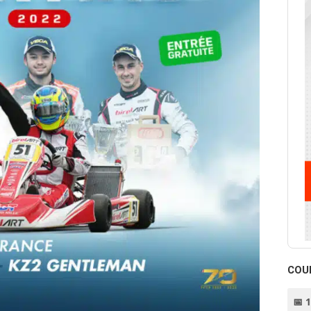
COU
📅 