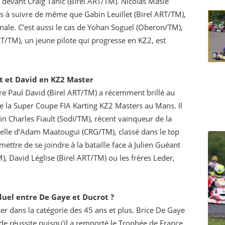
devant Craig Tanic (Birel ART/TM). Nicolas Masle
s à suivre de même que Gabin Leuillet (Birel ART/TM),
nale. C’est aussi le cas de Yohan Soguel (Oberon/TM),
RT/TM), un jeune pilote qui progresse en KZ2, est
t et David en KZ2 Master
itre Paul David (Birel ART/TM) a récemment brillé au
e la Super Coupe FIA Karting KZ2 Masters au Mans. Il
in Charles Fiault (Sodi/TM), récent vainqueur de la
uelle d’Adam Maatougui (CRG/TM), classé dans le top
ettre de se joindre à la bataille face à Julien Guéant
), David Léglise (Birel ART/TM) ou les frères Leder,
uel entre De Gaye et Ducrot ?
ter dans la catégorie des 45 ans et plus. Brice De Gaye
de réussite puisqu’il a remporté le Trophée de France