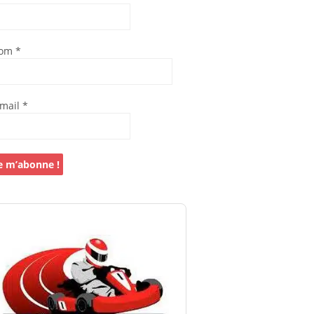
om
*
-mail
*