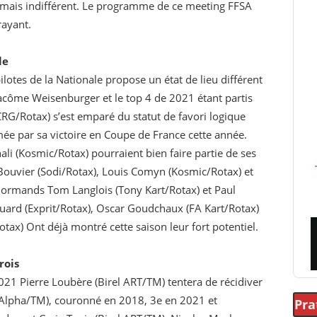
jamais indifférent. Le programme de ce meeting FFSA
rayant.
le
lotes de la Nationale propose un état de lieu différent
côme Weisenburger et le top 4 de 2021 étant partis
(CRG/Rotax) s’est emparé du statut de favori logique
rmée par sa victoire en Coupe de France cette année.
ali (Kosmic/Rotax) pourraient bien faire partie de ses
ouvier (Sodi/Rotax), Louis Comyn (Kosmic/Rotax) et
Normands Tom Langlois (Tony Kart/Rotax) et Paul
uard (Exprit/Rotax), Oscar Goudchaux (FA Kart/Rotax)
ax) Ont déjà montré cette saison leur fort potentiel.
rois
1 Pierre Loubère (Birel ART/TM) tentera de récidiver
 (Alpha/TM), couronné en 2018, 3e en 2021 et
Pra