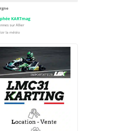
rgne
ophée KARTmag
nnes sur Allier
Voir la météo