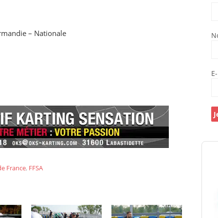
rmandie – Nationale
N
E
e France
,
FFSA