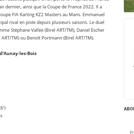
n dernier, ainsi que la Coupe de France 2022. Il a
r Coupe FIA Karting KZ2 Masters au Mans. Emmanuel
pal rival en piste depuis plusieurs saisons. Le duel
comme Stéphane Vallée (Birel ART/TM), Daniel Escher
el ART/TM) ou Benoît Portmann (Birel ART/TM).
d’Aunay-les-Bois
6’)
ABO
es
P