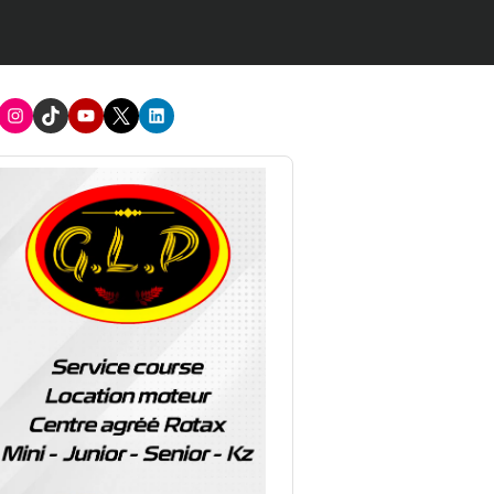
acebook
Instagram
TikTok
Youtube
X
LinkedIn