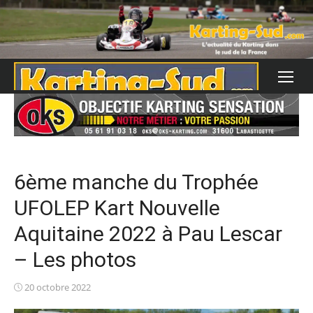
Skip
to
content
6ème manche du Trophée
UFOLEP Kart Nouvelle
Aquitaine 2022 à Pau Lescar
– Les photos
Posted
20 octobre 2022
on