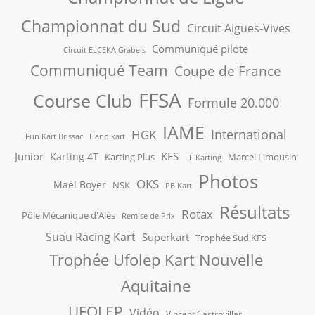
Championnat du Sud
Circuit Aigues-Vives
Communiqué pilote
Circuit ELCEKA Grabels
Communiqué Team
Coupe de France
FFSA
Course Club
Formule 20.000
IAME
International
HGK
Fun Kart Brissac
Handikart
Junior
KFS
Karting 4T
Karting Plus
Marcel Limousin
LF Karting
Photos
OKS
Maël Boyer
NSK
PB Kart
Résultats
Rotax
Pôle Mécanique d'Alès
Remise de Prix
Suau Racing Kart
Superkart
Trophée Sud KFS
Trophée Ufolep Kart Nouvelle
Aquitaine
UFOLEP
Vidéo
Vincent Castrovillari