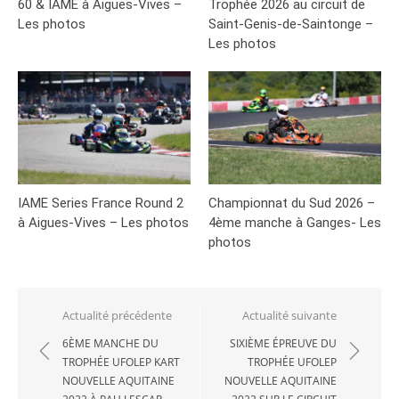
60 & IAME à Aigues-Vives –
Trophée 2026 au circuit de
Les photos
Saint-Genis-de-Saintonge –
Les photos
IAME Series France Round 2
Championnat du Sud 2026 –
à Aigues-Vives – Les photos
4ème manche à Ganges- Les
photos
Navigation
Actualité précédente
Actualité suivante
de
6ÈME MANCHE DU
SIXIÈME ÉPREUVE DU
TROPHÉE UFOLEP KART
TROPHÉE UFOLEP
l’article
NOUVELLE AQUITAINE
NOUVELLE AQUITAINE