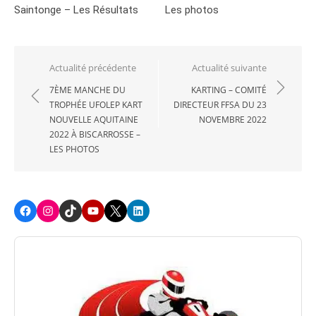
Saintonge – Les Résultats
Les photos
Navigation
Actualité précédente
Actualité suivante
de
7ÈME MANCHE DU
KARTING – COMITÉ
TROPHÉE UFOLEP KART
DIRECTEUR FFSA DU 23
l’article
NOUVELLE AQUITAINE
NOVEMBRE 2022
2022 À BISCARROSSE –
LES PHOTOS
Facebook
Instagram
TikTok
Youtube
X
LinkedIn