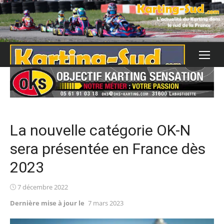
Skip
to
content
La nouvelle catégorie OK-N
sera présentée en France dès
2023
Posted
7 décembre 2022
on
Dernière mise à jour le
7 mars 2023