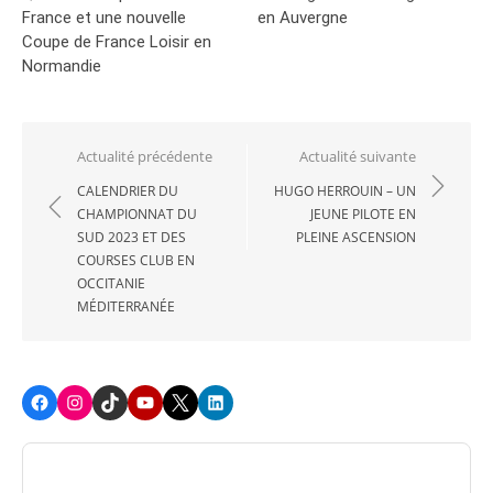
France et une nouvelle
en Auvergne
Coupe de France Loisir en
Normandie
Navigation
Actualité précédente
Actualité suivante
de
CALENDRIER DU
HUGO HERROUIN – UN
CHAMPIONNAT DU
JEUNE PILOTE EN
l’article
SUD 2023 ET DES
PLEINE ASCENSION
COURSES CLUB EN
OCCITANIE
MÉDITERRANÉE
Facebook
Instagram
TikTok
Youtube
X
LinkedIn