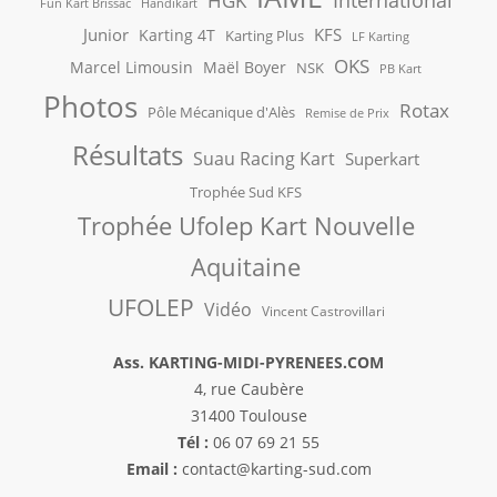
HGK
Fun Kart Brissac
Handikart
Junior
KFS
Karting 4T
Karting Plus
LF Karting
OKS
Marcel Limousin
Maël Boyer
NSK
PB Kart
Photos
Rotax
Pôle Mécanique d'Alès
Remise de Prix
Résultats
Suau Racing Kart
Superkart
Trophée Sud KFS
Trophée Ufolep Kart Nouvelle
Aquitaine
UFOLEP
Vidéo
Vincent Castrovillari
Ass. KARTING-MIDI-PYRENEES.COM
4, rue Caubère
31400 Toulouse
Tél :
06 07 69 21 55
Email :
contact@karting-sud.com